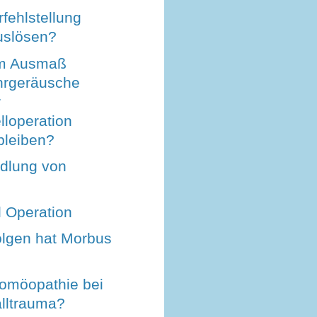
rfehlstellung
uslösen?
em Ausmaß
hrgeräusche
r
lloperation
bleiben?
dlung von
l Operation
lgen hat Morbus
Homöopathie bei
lltrauma?