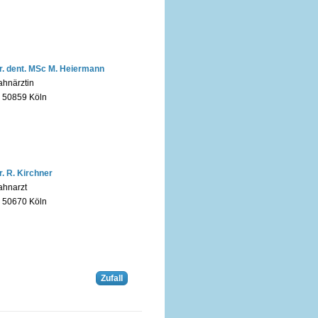
r. dent. MSc M. Heiermann
ahnärztin
n 50859 Köln
r. R. Kirchner
ahnarzt
n 50670 Köln
Zufall