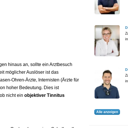
D
Z
i
en hinaus an, sollte ein Arztbesuch
D
eit möglicher Auslöser ist das
Z
sen-Ohren-Ärzte, Internisten (Ärzte für
i
on hoher Bedeutung. Dies ist
ob nicht ein
objektiver Tinnitus
Alle anzeigen