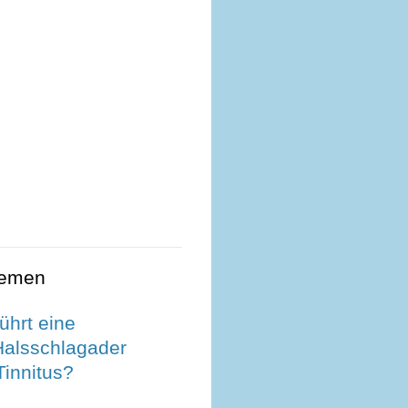
hemen
führt eine
Halsschlagader
Tinnitus?