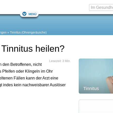
Menü
ngen
Tinnitus (Ohrengeräusche)
Tinnitus heilen?
Lesezeit: 3 Min.
 den Betroffenen, nicht
feifen oder Klingeln im Ohr
eltenen Fällen kann der Arzt eine
egt indes kein nachweisbarer Auslöser
Tinnitus