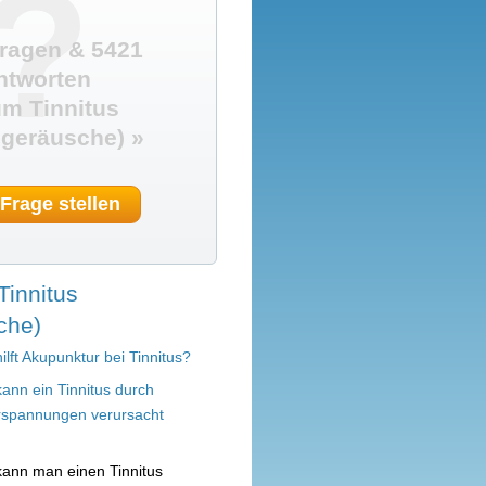
?
ragen & 5421
ntworten
m Tinnitus
geräusche) »
 Frage stellen
Tinnitus
che)
hilft Akupunktur bei Tinnitus?
kann ein Tinnitus durch
spannungen verursacht
kann man einen Tinnitus