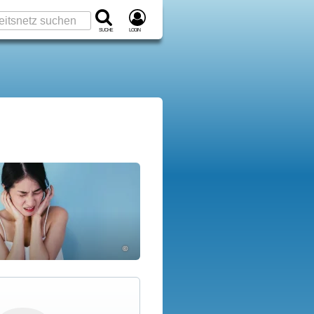
Suche
Login
©