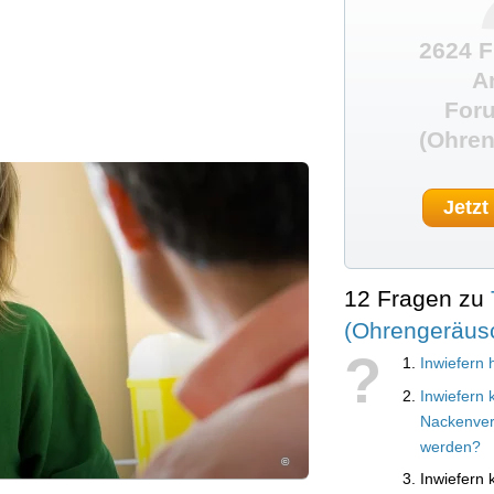
2624 F
A
Foru
(Ohren
Jetzt
12 Fragen zu
(Ohrengeräus
?
Inwiefern 
Inwiefern 
Nackenver
werden?
©
Inwiefern 