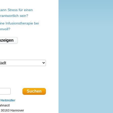
kann Stress für einen
erantwortlich sein?
ine Infusionstherapie bei
nnvoll?
nzeigen
. Heitmüller
ahnarzt
n 30163 Hannover