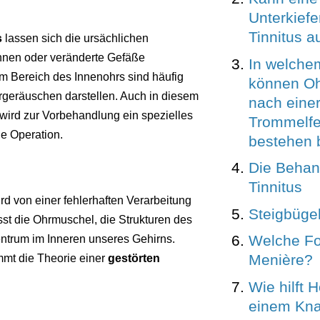
Unterkiefe
Tinnitus a
s
lassen sich die ursächlichen
hnen oder veränderte Gefäße
In welch
im Bereich des Innenohrs sind häufig
können O
hrgeräuschen darstellen. Auch in diesem
nach eine
 wird zur Vorbehandlung ein spezielles
Trommelfe
ne Operation.
bestehen 
Die Behan
Tinnitus
d von einer fehlerhaften Verarbeitung
Steigbüge
t die Ohrmuschel, die Strukturen des
Welche Fo
ntrum im Inneren unseres Gehirns.
Menière?
mt die Theorie einer
gestörten
Wie hilft 
einem Kna