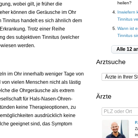
heilen?
ng, wobei gilt, je früher die
eher können die Geräusche im Ohr
Inwiefern 
Tinnitus v
Tinnitus handelt es sich ähnlich dem
rkrankung. Trotz einer Reihe
Wann ist e
Tinnitus si
ng des subjektiven Tinnitus (welcher
gewiesen werden.
Alle 12 a
Arztsuche
ln im Ohr innerhalb weniger Tage von
d von vielen Menschen nicht als lästig
elche die Ohrgeräusche als extrem
Ärzte
esellschaft für Hals-Nasen-Ohren-
stünden keine Therapieoptionen, zu
iemöglichkeiten ausdrücklich keine
P
lche geeignet sind, das Symptom
Z
i