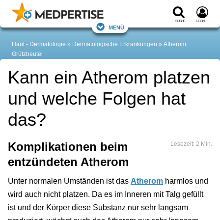
Suche
Login
Menü
Haut - Dermatologie
Dermatologische Erkrankungen
Atherom,
Grützbeutel
Kann ein Atherom platzen
und welche Folgen hat
das?
Komplikationen beim
Lesezeit: 2 Min.
entzündeten Atherom
Unter normalen Umständen ist das
Atherom
harmlos und
wird auch nicht platzen. Da es im Inneren mit Talg gefüllt
ist und der Körper diese Substanz nur sehr langsam