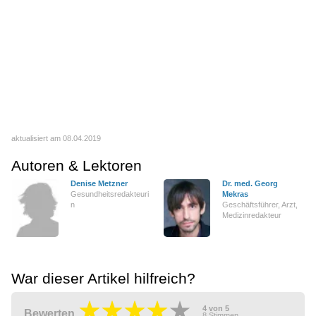
aktualisiert am 08.04.2019
Autoren & Lektoren
Denise Metzner
Dr. med. Georg
Gesundheitsredakteuri
Mekras
n
Geschäftsführer, Arzt,
Medizinredakteur
War dieser Artikel hilfreich?
4
von
5
Bewerten
8
Stimmen