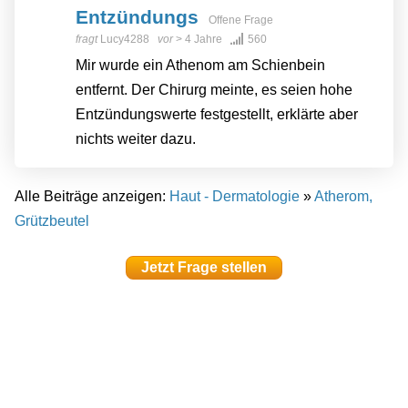
Entzündungs
Offene Frage
fragt
Lucy4288
vor
> 4 Jahre
560
Mir wurde ein Athenom am Schienbein
entfernt. Der Chirurg meinte, es seien hohe
Entzündungswerte festgestellt, erklärte aber
nichts weiter dazu.
Alle Beiträge anzeigen:
Haut - Dermatologie
»
Atherom,
Grützbeutel
Jetzt Frage stellen