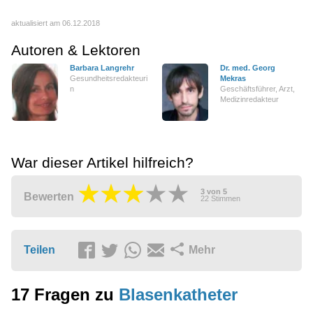
aktualisiert am 06.12.2018
Autoren & Lektoren
Barbara Langrehr
Dr. med. Georg
Gesundheitsredakteuri
Mekras
n
Geschäftsführer, Arzt,
Medizinredakteur
War dieser Artikel hilfreich?
3
von
5
Bewerten
22
Stimmen
Teilen
Mehr
17 Fragen zu
Blasenkatheter