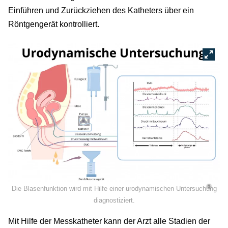
Einführen und Zurückziehen des Katheters über ein
Röntgengerät kontrolliert.
©
Die Blasenfunktion wird mit Hilfe einer urodynamischen Untersuchung
diagnostiziert.
Mit Hilfe der Messkatheter kann der Arzt alle Stadien der