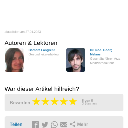
aktualisiert am 27.01.2023
Autoren & Lektoren
Barbara Langrehr
Dr. med. Georg
Gesundheitsredakteuri
Mekras
n
Geschäftsführer, Arzt,
Medizinredakteur
War dieser Artikel hilfreich?
5
von
5
Bewerten
3
Stimmen
Teilen
Mehr