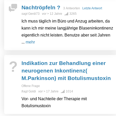
Nachtröpfeln ?
3 Antworten
Letzte Antwort
sagt
Gerdi73
vor
> 12 Jahre
3265
Ich muss täglich im Büro und Anzug arbeiten, da
kann ich mir meine langjährige Blaseninkontinenz
eigentlich nicht leisten. Benutze aber seit Jahren
...
mehr
?
Indikation zur Behandlung einer
neurogenen Inkontinenz(
M.Parkinson) mit Botulismustoxin
Offene Frage
fragt
Goldi
vor
> 17 Jahre
1014
Vor- und Nachteile der Therapie mit
Botulismustoxin