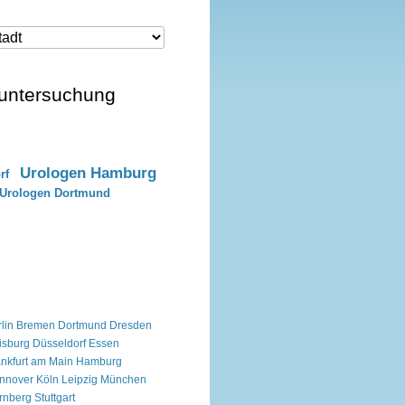
nuntersuchung
Urologen Hamburg
rf
Urologen Dortmund
lin
Bremen
Dortmund
Dresden
isburg
Düsseldorf
Essen
ankfurt am Main
Hamburg
nnover
Köln
Leipzig
München
rnberg
Stuttgart