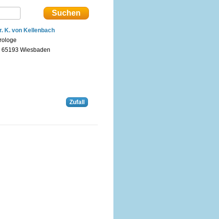
r. K. von Kellenbach
rologe
n 65193 Wiesbaden
Zufall