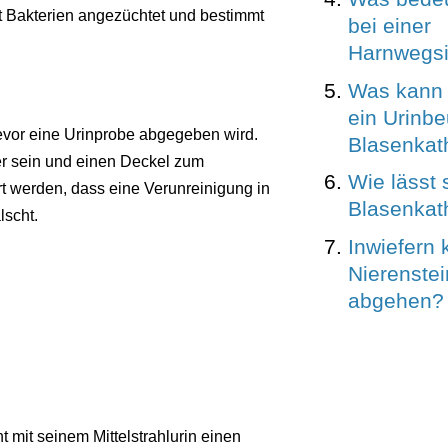
t Bakterien angezüchtet und bestimmt
bei einer
Harnwegsi
Was kann 
ein Urinbe
evor eine Urinprobe abgegeben wird.
Blasenkath
er sein und einen Deckel zum
Wie lässt 
t werden, dass eine Verunreinigung in
Blasenkat
lscht.
Inwiefern
Nierenstei
abgehen?
t mit seinem Mittelstrahlurin einen