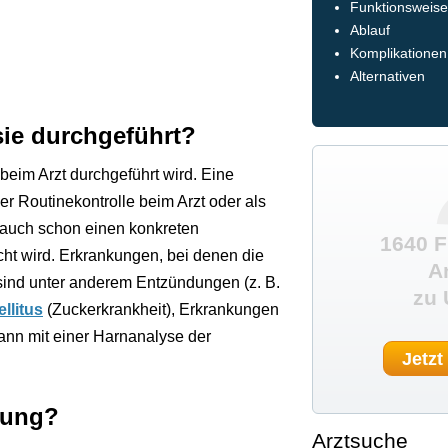
Funktionsweis
Ablauf
Komplikationen
Alternativen
sie durchgeführt?
beim Arzt durchgeführt wird. Eine
r Routinekontrolle beim Arzt oder als
auch schon einen konkreten
1640 F
ht wird. Erkrankungen, bei denen die
A
sind unter anderem Entzündungen (z. B.
zu 
llitus
(Zuckerkrankheit), Erkrankungen
ann mit einer Harnanalyse der
Jetzt
hung?
Arztsuche