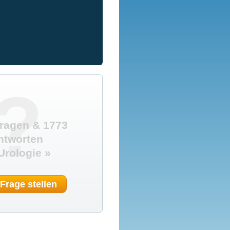
e
?
ragen & 1773
ntworten
Urologie »
 Frage stellen