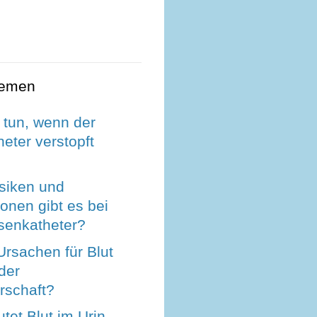
hemen
 tun, wenn der
eter verstopft
siken und
onen gibt es bei
senkatheter?
rsachen für Blut
 der
schaft?
et Blut im Urin