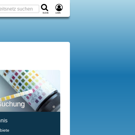
Suche
Login
suchung
©
hnis
biete