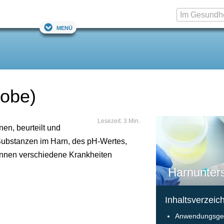
Menü
robe)
Lesezeit: 3 Min.
en, beurteilt und
 Substanzen im Harn, des pH-Wertes,
können verschiedene Krankheiten
Harnunter
Inhaltsverzeic
Anwendungsge