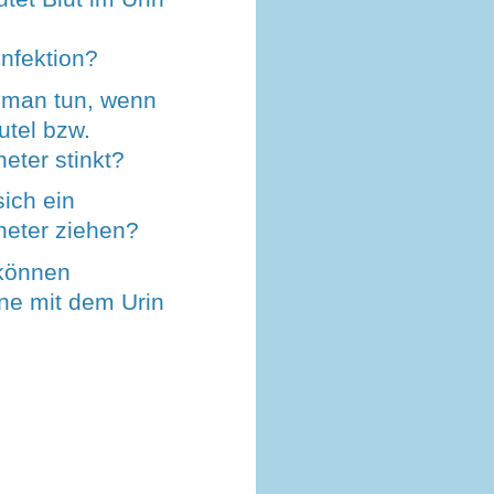
nfektion?
man tun, wenn
utel bzw.
eter stinkt?
sich ein
heter ziehen?
 können
ne mit dem Urin