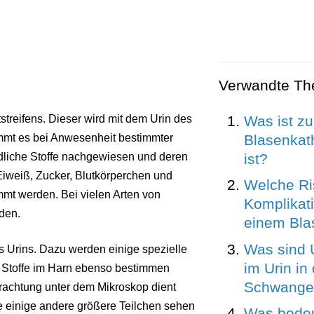
Verwandte T
Was ist zu
tstreifens. Dieser wird mit dem Urin des
Blasenkath
ommt es bei Anwesenheit bestimmter
ist?
dliche Stoffe nachgewiesen und deren
iweiß, Zucker, Blutkörperchen und
Welche Ri
mmt werden. Bei vielen Arten von
Komplikati
den.
einem Bla
Was sind U
s Urins. Dazu werden einige spezielle
im Urin in
 Stoffe im Harn ebenso bestimmen
Schwanger
trachtung unter dem Mikroskop dient
 einige andere größere Teilchen sehen
Was bedeut