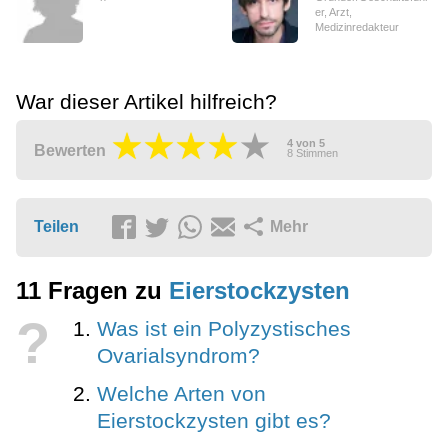
er, Arzt,
Medizinredakteur
War dieser Artikel hilfreich?
4
von
5
Bewerten
8
Stimmen
Teilen
Mehr
11 Fragen zu
Eierstockzysten
?
Was ist ein Polyzystisches
Ovarialsyndrom?
Welche Arten von
Eierstockzysten gibt es?