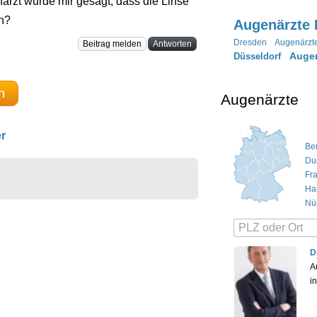
arzt wurde mir gesagt, dass die Linse
un?
Augenärzte 
Dresden
Augenärzt
Beitrag melden
Antworten
Augen
Düsseldorf
n
Augenärzte
r
Ber
Du
Fr
Ha
Nü
D
A
i