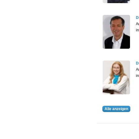
D
A
i
D
A
i
Alle anzeigen