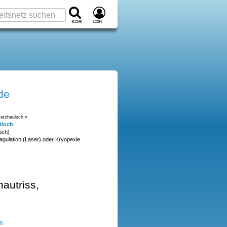
Suche
Login
de
etzhauloch »
tloch
och)
gulation (Laser) oder Kryopexie
hautriss,
n