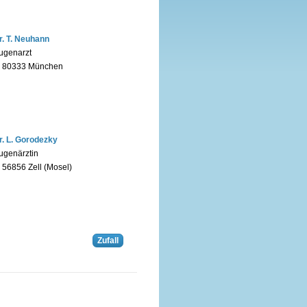
r. T. Neuhann
ugenarzt
n 80333 München
r. L. Gorodezky
ugenärztin
n 56856 Zell (Mosel)
Zufall