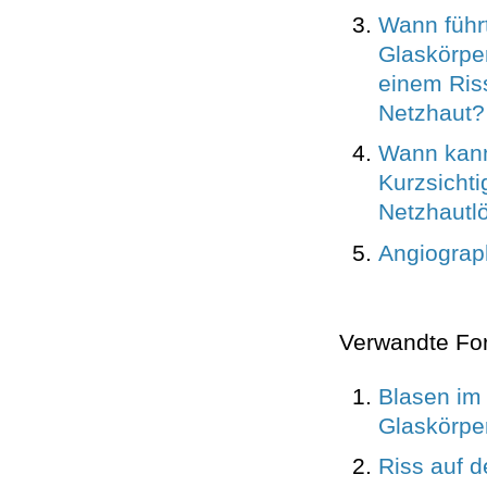
Wann führ
Glaskörpe
einem Riss
Netzhaut?
Wann kann
Kurzsichti
Netzhautl
Angiograp
Verwandte Fo
Blasen im
Glaskörpe
Riss auf d