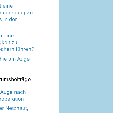
t eine
rabhebung zu
 in der
 eine
gkeit zu
öchern führen?
hie am Auge
rumsbeiträge
 Auge nach
roperation
er Netzhaut,