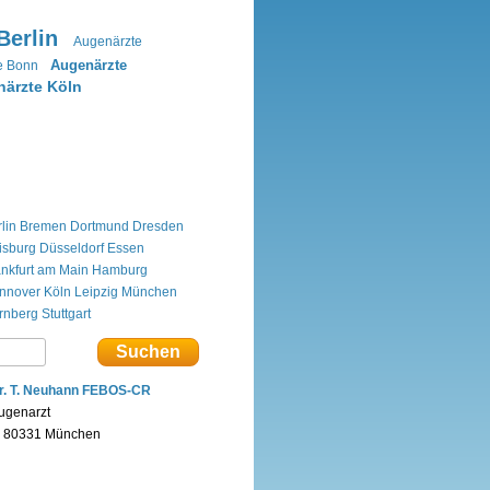
Berlin
Augenärzte
Augenärzte
e Bonn
ärzte Köln
lin
Bremen
Dortmund
Dresden
isburg
Düsseldorf
Essen
ankfurt am Main
Hamburg
nnover
Köln
Leipzig
München
rnberg
Stuttgart
r. T. Neuhann FEBOS-CR
ugenarzt
n 80331 München