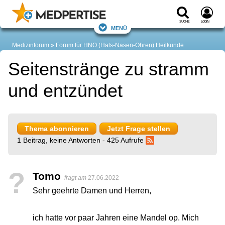
Suche
Login
Menü
Medizinforum
Forum für HNO (Hals-Nasen-Ohren) Heilkunde
Seitenstränge zu stramm
und entzündet
Thema abonnieren
Jetzt Frage stellen
1 Beitrag, keine Antworten - 425 Aufrufe
?
Tomo
fragt am
27.06.2022
Sehr geehrte Damen und Herren,
ich hatte vor paar Jahren eine Mandel op. Mich