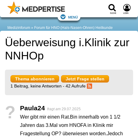
Suche
Login
Menü
Medizinforum
Forum für HNO (Hals-Nasen-Ohren) Heilkunde
Üeberweisung i.Klinik zur
NNHOp
Thema abonnieren
Jetzt Frage stellen
1 Beitrag, keine Antworten - 42 Aufrufe
?
Paula24
fragt am
29.07.2025
Wer gibt mir einen Rat.Bin innerhalb von 1 1/2
Jahren das 3.Mal vom HNOFA in Klinik mir
Fragestellung OP? überwiesen worden.Jedoch