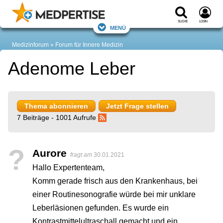
Suche
Login
Menü
Medizinforum
Forum für Innere Medizin
Adenome Leber
Thema abonnieren
Jetzt Frage stellen
7 Beiträge - 1001 Aufrufe
?
Aurore
fragt am
30.01.2021
Hallo Expertenteam,
Komm gerade frisch aus den Krankenhaus, bei
einer Routinesonografie würde bei mir unklare
Leberläsionen gefunden. Es wurde ein
Kontrastmittelultraschall gemacht und ein