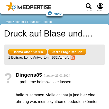
Suche
Login
Menü
Medizinforum
Forum für Urologie
Druck auf Blase und....
Thema abonnieren
Jetzt Frage stellen
1 Beitrag, keine Antworten - 532 Aufrufe
?
Dingens85
fragt am
23.03.2014
....probleme beim wasser lassen
hallo zusammen, vielleicht hat ja jmd hier eine
ahnung was meine synthome bedeuten könnten