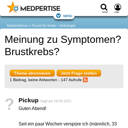
Suche
Login
Menü
Medizinforum
Forum für Krebs - Onkologie
Meinung zu Symptomen?
Brustkrebs?
Thema abonnieren
Jetzt Frage stellen
1 Beitrag, keine Antworten - 147 Aufrufe
?
Pickup
fragt am
19.05.2021
Guten Abend!
Seit ein paar Wochen verspüre ich (männlich, 33