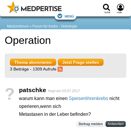
Suche
Login
Menü
Medizinforum
Forum für Krebs - Onkologie
Operation
Thema abonnieren
Jetzt Frage stellen
3 Beiträge - 1309 Aufrufe
?
patschke
fragt am
20.07.2017
warum kann man einen
Speiseröhrenkrebs
nicht
operieren,wenn sich
Metastasen in der Leber befinden?
Beitrag melden
Antworten