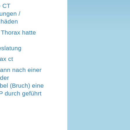
e CT
ungen /
chäden
 Thorax hatte
eslatung
ax ct
ann nach einer
 der
bel (Bruch) eine
P durch geführt