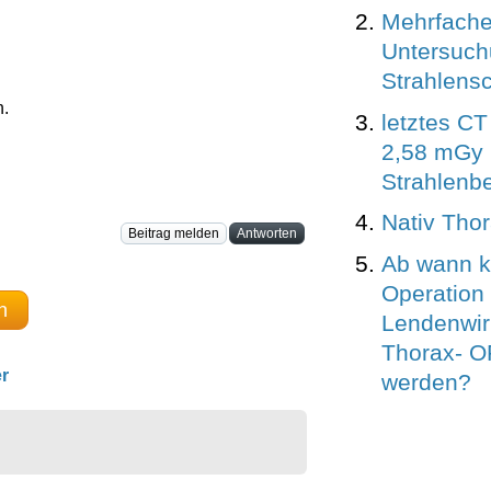
Mehrfach
Untersuch
Strahlens
n.
letztes CT
2,58 mGy
Strahlenb
Nativ Thor
Beitrag melden
Antworten
Ab wann k
Operation
n
Lendenwir
Thorax- O
r
werden?