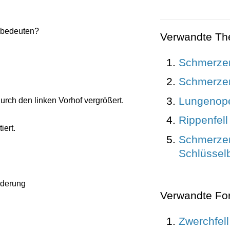
u bedeuten?
Verwandte T
Schmerze
Schmerzen
Lungenope
urch den linken Vorhof vergrößert.
Rippenfell
iert.
Schmerze
Schlüssel
nderung
Verwandte Fo
Zwerchfell