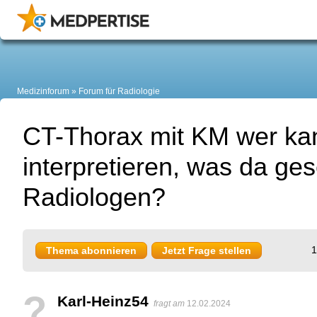
Medizinforum
Forum für Radiologie
CT-Thorax mit KM wer ka
interpretieren, was da g
Radiologen?
1
Thema abonnieren
Jetzt Frage stellen
?
Karl-Heinz54
fragt am
12.02.2024