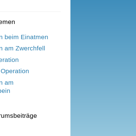
hemen
n beim Einatmen
 am Zwerchfell
ration
 Operation
n am
bein
rumsbeiträge