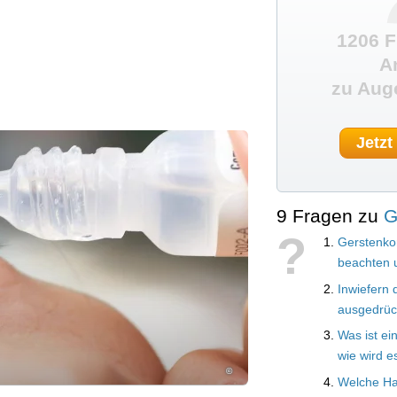
1206 F
A
zu Aug
Jetzt
9 Fragen zu
G
?
Gerstenkor
beachten 
Inwiefern 
ausgedrüc
Was ist ei
wie wird e
©
Welche Ha