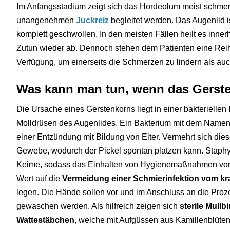
Im Anfangsstadium zeigt sich das Hordeolum meist schme
unangenehmen
Juckreiz
begleitet werden. Das Augenlid i
komplett geschwollen. In den meisten Fällen heilt es inne
Zutun wieder ab. Dennoch stehen dem Patienten eine Rei
Verfügung, um einerseits die Schmerzen zu lindern als au
Was kann man tun, wenn das Gerste
Die Ursache eines Gerstenkorns liegt in einer bakteriellen 
Molldrüsen des Augenlides. Ein Bakterium mit dem Name
einer Entzündung mit Bildung von Eiter. Vermehrt sich dies
Gewebe, wodurch der Pickel spontan platzen kann. Staph
Keime, sodass das Einhalten von Hygienemaßnahmen von gr
Wert auf die
Vermeidung einer Schmierinfektion vom k
legen. Die Hände sollen vor und im Anschluss an die Pro
gewaschen werden. Als hilfreich zeigen sich
sterile Mull
Wattestäbchen
, welche mit Aufgüssen aus Kamillenblüte