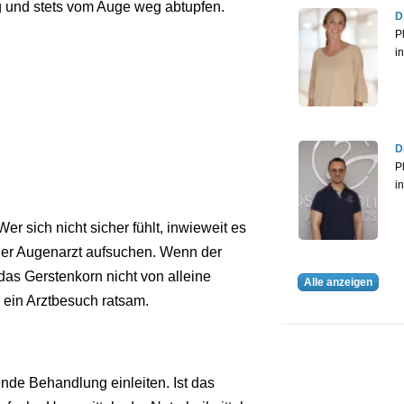
tig und stets vom Auge weg abtupfen.
D
P
i
D
P
i
er sich nicht sicher fühlt, inwieweit es
oder Augenarzt aufsuchen. Wenn der
das Gerstenkorn nicht von alleine
Alle anzeigen
s ein Arztbesuch ratsam.
nde Behandlung einleiten. Ist das