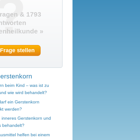
?
ragen & 1793
ntworten
enheilkunde »
 Frage stellen
erstenkorn
n beim Kind – was ist zu
und wie wird behandelt?
darf ein Gerstenkorn
kt werden?
n inneres Gerstenkorn und
s behandelt?
usmittel helfen bei einem