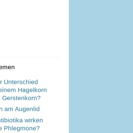
hemen
r Unterschied
einem Hagelkorn
 Gerstenkorn?
n am Augenlid
ibiotika wirken
ne Phlegmone?