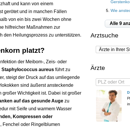
Gerstenko
rzhaft und kann von einem
Wie anstec
st gerötet und in manchen Fällen
rhalb von ein bis zwei Wochen ohne
Alle 9 an
he hilfreicher Maßnahmen zur
Arztsuche
ch den Heilungsprozess zu unterstützen.
nkorn platzt?
Infektion der Meibom-, Zeis- oder
Ärzte
n
Staphylococcus aureus
führt zu
er, steigt der Druck auf das umliegende
ylokokken sind äußerst ansteckende
D
oßer Wichtigkeit ist. Dabei ist großer
P
ranken auf das gesunde Auge
zu
i
zedur mit Seife und warmem Wasser
binden, Kompressen oder
n, Fenchel oder Ringelblumen