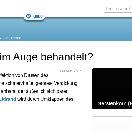
Menü
Gerstenkorn
 im Auge behandelt?
Lesezeit: 5 Min.
nfektion von Drüsen des
ine schmerzhafte, gerötete Verdickung
 anhand der äußerlich sichtbaren
Lidrand
wird durch Umklappen des
Gerstenkorn (