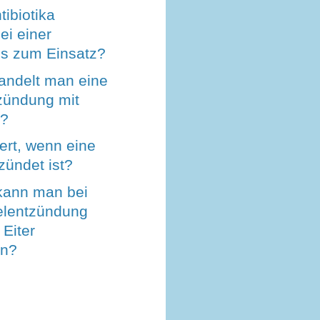
ibiotika
i einer
tis zum Einsatz?
ndelt man eine
zündung mit
a?
ert, wenn eine
zündet ist?
 kann man bei
elentzündung
 Eiter
en?