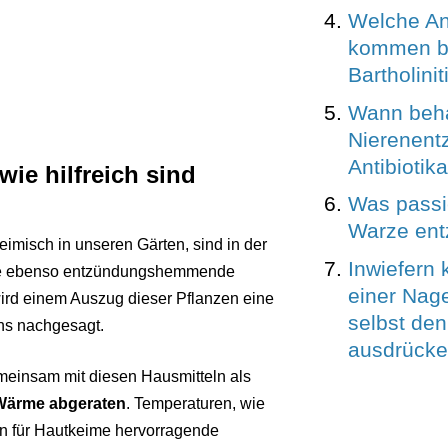
Welche Ant
kommen be
Bartholini
Wann beha
Nierenent
Antibiotik
ie hilfreich sind
Was passi
Warze ent
imisch in unseren Gärten, sind in der
Inwiefern
Eine ebenso entzündungshemmende
einer Nag
ird einem Auszug dieser Pflanzen eine
selbst den
ns nachgesagt.
ausdrück
einsam mit diesen Hausmitteln als
Wärme abgeraten
. Temperaturen, wie
n für Hautkeime hervorragende