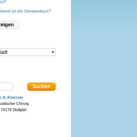
rn?
kend ist ein Gerstenkorn?
zeigen
r. R. Khorram
lastischer Chirurg
n 70178 Stuttgart