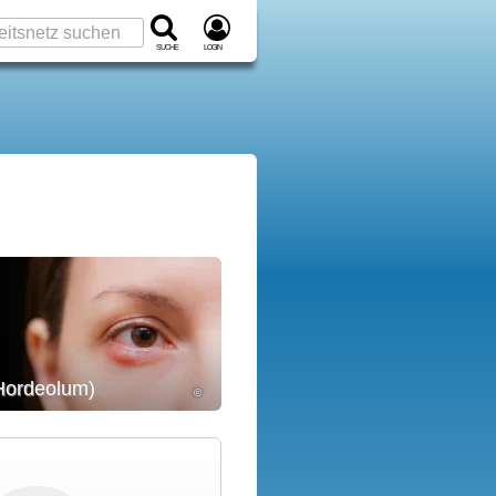
Suche
Login
Hordeolum)
©