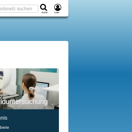
Suche
Login
elduntersuchung
©
hnis
biete