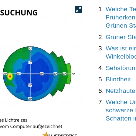
Welche Te
Früherken
Grünen Sta
Grüner St
Was ist ei
Winkelblo
Sehstöru
Blindheit
Netzhaute
Welche U
schwarze 
Schatten 