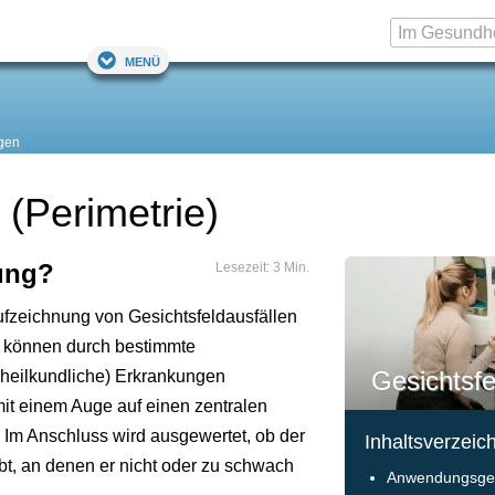
Menü
gen
(Perimetrie)
hung?
Lesezeit: 3 Min.
ufzeichnung von Gesichtsfeldausfällen
n können durch bestimmte
Gesichtsf
heilkundliche) Erkrankungen
it einem Auge auf einen zentralen
 Im Anschluss wird ausgewertet, ob der
Inhaltsverzeic
ibt, an denen er nicht oder zu schwach
Anwendungsge