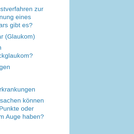
stverfahren zur
nung eines
rs gibt es?
ar (Glaukom)
n
ckglaukom?
ngen
rkrankungen
rsachen können
Punkte oder
im Auge haben?