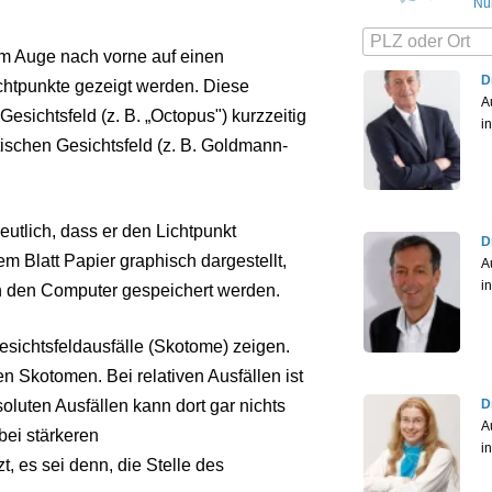
Nü
em Auge nach vorne auf einen
D
chtpunkte gezeigt werden. Diese
A
sichtsfeld (z. B. „Octopus") kurzzeitig
i
tischen Gesichtsfeld (z. B. Goldmann-
utlich, dass er den Lichtpunkt
D
m Blatt Papier graphisch dargestellt,
A
i
h den Computer gespeichert werden.
esichtsfeldausfälle (Skotome) zeigen.
n Skotomen. Bei relativen Ausfällen ist
D
luten Ausfällen kann dort gar nichts
A
ei stärkeren
i
, es sei denn, die Stelle des