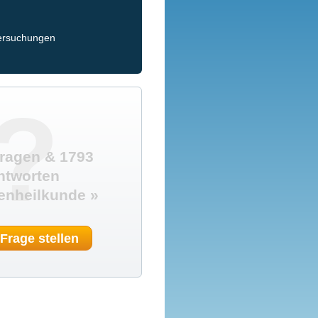
e
tersuchungen
?
ragen & 1793
ntworten
enheilkunde »
 Frage stellen