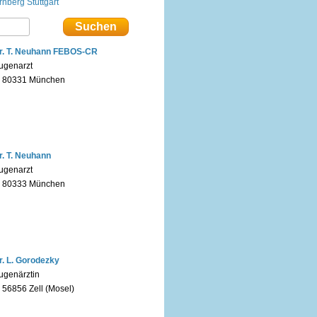
rnberg
Stuttgart
r. T. Neuhann FEBOS-CR
ugenarzt
n 80331 München
r. T. Neuhann
ugenarzt
n 80333 München
r. L. Gorodezky
ugenärztin
n 56856 Zell (Mosel)