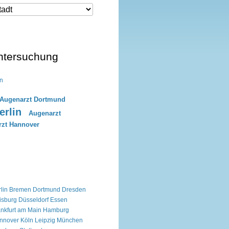
ntersuchung
n
Augenarzt Dortmund
erlin
Augenarzt
zt Hannover
lin
Bremen
Dortmund
Dresden
isburg
Düsseldorf
Essen
ankfurt am Main
Hamburg
nnover
Köln
Leipzig
München