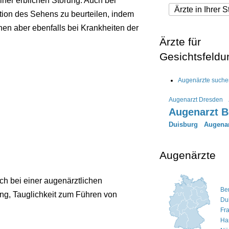
einer erblichen Störung. Auch bei
tion des Sehens zu beurteilen, indem
nen aber ebenfalls bei Krankheiten der
Ärzte für
Gesichtsfeldu
Augenärzte suche
Augenarzt Dresden
Augenarzt B
Duisburg
Augenar
Augenärzte
h bei einer augenärztlichen
Ber
ng, Tauglichkeit zum Führen von
Du
Fr
Ha