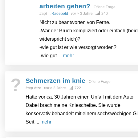
arbeiten gehen?
Offene Frage
fragt
T. Radebold
vor
> 3 Jahre
240
Nicht zu beantworten von Ferne.
-War der Bruch kompliziert oder einfach (bei
widerspricht sich)?
-wie gut ist er wie versorgt worden?
-wie gut ...
mehr
?
Schmerzen im knie
Offene Frage
fragt
Atze
vor
> 3 Jahre
722
Hatte vor ca. 30 Jahren einen Unfall mit dem Auto.
Dabei brach meine Kniescheibe. Sie wurde
konservativ behandelt mit einem sechswöchigen Gi
Seit ...
mehr