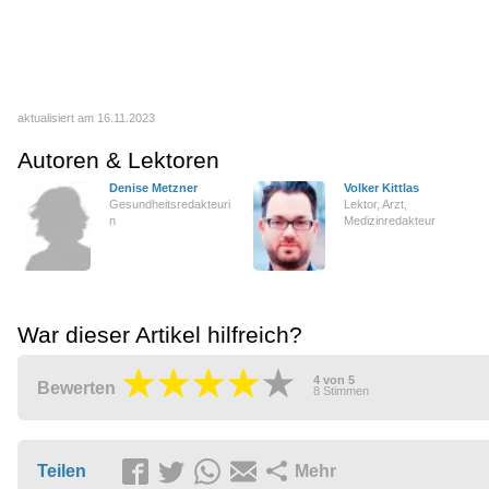
aktualisiert am 16.11.2023
Autoren & Lektoren
Denise Metzner
Volker Kittlas
Gesundheitsredakteuri
Lektor, Arzt,
n
Medizinredakteur
War dieser Artikel hilfreich?
4
von
5
Bewerten
8
Stimmen
Teilen
Mehr