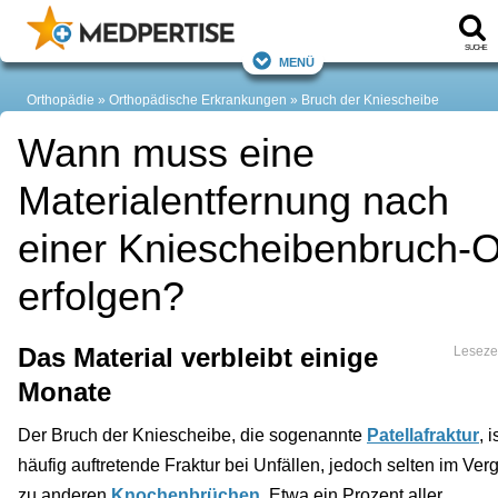
Suche
Menü
Orthopädie
Orthopädische Erkrankungen
Bruch der Kniescheibe
Wann muss eine
Materialentfernung nach
einer Kniescheibenbruch-
erfolgen?
Das Material verbleibt einige
Lesezei
Monate
Der Bruch der Kniescheibe, die sogenannte
Patellafraktur
, 
häufig auftretende Fraktur bei Unfällen, jedoch selten im Ver
zu anderen
Knochenbrüchen
. Etwa ein Prozent aller