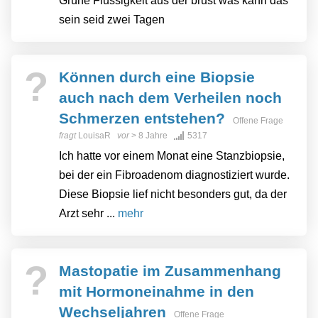
Grüne Flüssigkeit aus der brust was kann das
sein seid zwei Tagen
?
Können durch eine Biopsie
auch nach dem Verheilen noch
Schmerzen entstehen?
Offene Frage
fragt
LouisaR
vor
> 8 Jahre
5317
Ich hatte vor einem Monat eine Stanzbiopsie,
bei der ein Fibroadenom diagnostiziert wurde.
Diese Biopsie lief nicht besonders gut, da der
Arzt sehr ...
mehr
?
Mastopatie im Zusammenhang
mit Hormoneinahme in den
Wechseljahren
Offene Frage