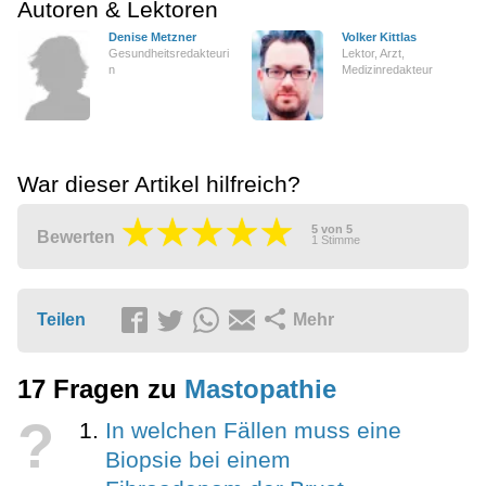
Autoren & Lektoren
Denise Metzner
Volker Kittlas
Gesundheitsredakteuri
Lektor, Arzt,
n
Medizinredakteur
War dieser Artikel hilfreich?
5
von
5
Bewerten
1
Stimme
Teilen
Mehr
17 Fragen zu
Mastopathie
?
In welchen Fällen muss eine
Biopsie bei einem