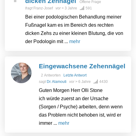
dicken Zehnagel
Offene Frage
fragt
Franz-Josef
vor
> 3 Jahre
591
Bei einer podologischen Behandlung meiner
Fußnagel kam es im Bereich des rechten
dicken Zehs zu einer kleinen Blutung, die von
der Podologin mit ...
mehr
Eingewachsene Zehennägel
2 Antworten
Letzte Antwort
sagt
Dr. Alamouti
vor
> 6 Jahre
4430
Guten Morgen Herr Olli Stone
ich würde zuerst an der Ursache
(Sorgen / Psyche) arbeiten, denn wenn
das Problem nicht behoben ist, wird er
immer ...
mehr