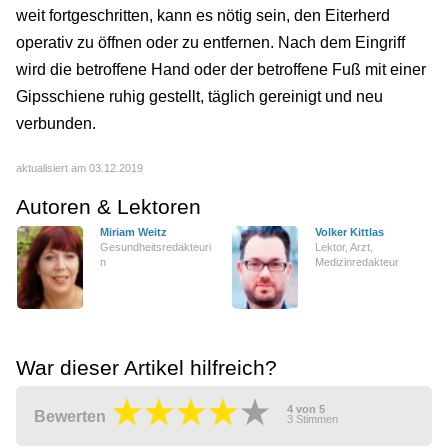
weit fortgeschritten, kann es nötig sein, den Eiterherd
operativ zu öffnen oder zu entfernen. Nach dem Eingriff
wird die betroffene Hand oder der betroffene Fuß mit einer
Gipsschiene ruhig gestellt, täglich gereinigt und neu
verbunden.
aktualisiert am 03.12.2019
Autoren & Lektoren
Miriam Weitz
Volker Kittlas
Gesundheitsredakteuri
Lektor, Arzt,
n
Medizinredakteur
War dieser Artikel hilfreich?
4
von
5
Bewerten
3
Stimmen