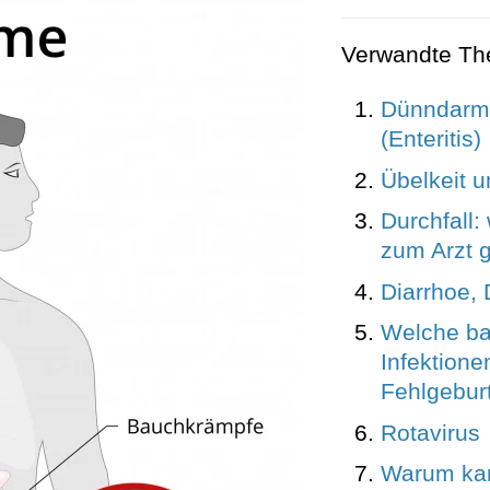
Verwandte T
Dünndarm
(Enteritis)
Übelkeit 
Durchfall:
zum Arzt 
Diarrhoe, 
Welche bak
Infektione
Fehlgebur
Rotavirus
Warum ka