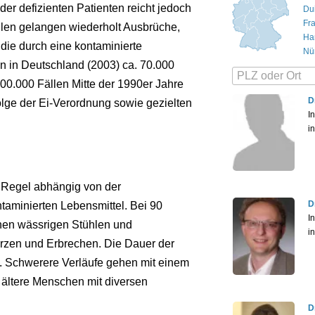
r ­defizienten Patienten reicht jedoch
Du
Fr
eilen gelangen wiederholt Ausbrüche,
Ha
die durch eine kontaminierte
Nü
 in Deutschland (2003) ca. 70.000
0.000 Fällen Mitte der 1990er Jahre
D
olge der Ei-Verordnung sowie gezielten
In
i
r Regel abhängig von der
D
taminierten Lebensmittel. Bei 90
In
chen wässrigen Stühlen und
i
rzen und Erbrechen. Die Dauer der
. Schwerere Verläufe gehen mit einem
 ältere Menschen mit diversen
D