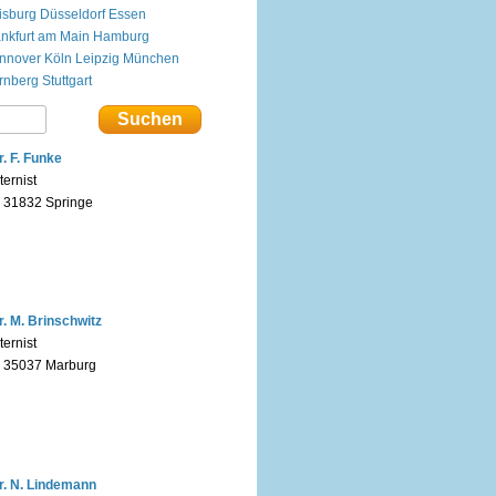
isburg
Düsseldorf
Essen
ankfurt am Main
Hamburg
nnover
Köln
Leipzig
München
rnberg
Stuttgart
r. F. Funke
ternist
n 31832 Springe
r. M. Brinschwitz
ternist
n 35037 Marburg
r. N. Lindemann