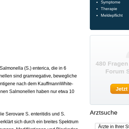
Symptome
Therapie
Meldepflicht
480 Fragen
monella (S.) enterica, die in 6
Forum S
ellen sind gramnegative, bewegliche
lantigene nach dem KauffmannWhite-
Jetzt
enen Salmonellen haben nur etwa 10
Arztsuche
 Serovare S. enteritidis und S.
rklärt sich durch ein breites Spektrum