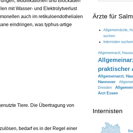
törungen, Modifikationen und Blockaden
len mit Wasser- und Elektrolytverlust
Ärzte für Sal
monellen auch im retikuloendothelialen
ane eindringen, was typhus-artige
Allgemeinärzte, Ha
suchen
Internisten suchen
Allgemeinarzt, Hausar
Allgemeinarz
praktischer 
Allgemeinarzt, Haus
Hannover
Allgemei
Allgemein
Dresden
Arzt Essen
genutzte Tiere. Die Übertragung von
Internisten
lösen, bedarf es in der Regel einer
Ber