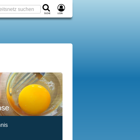
Suche
Login
ose
©
hnis