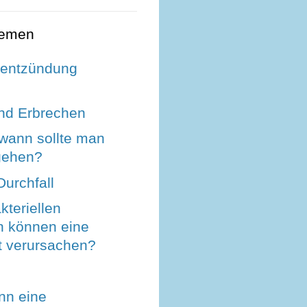
hemen
entzündung
und Erbrechen
 wann sollte man
gehen?
Durchfall
teriellen
n können eine
t verursachen?
nn eine