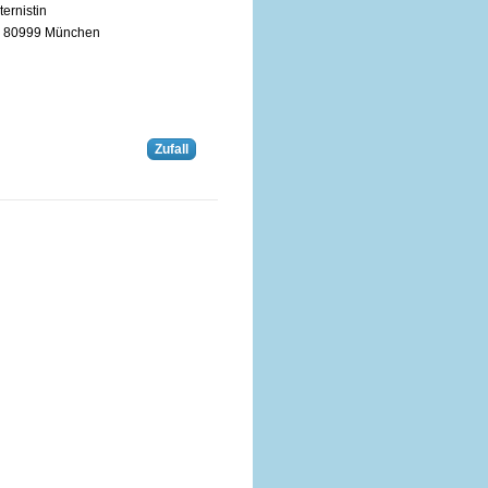
ternistin
n 80999 München
Zufall