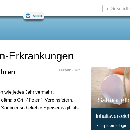
Menü
en-Erkrankungen
ühren
Lesezeit: 2 Min.
 wie jedes Jahr vermehrt
Salmonell
 oftmals Grill-"Feten", Vereinsfeiern,
m Sommer so beliebte Speiseeis gilt als
Inhaltsverzeic
Epidemiologie