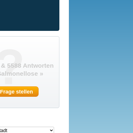
?
 & 5588 Antworten
almonellose »
 Frage stellen