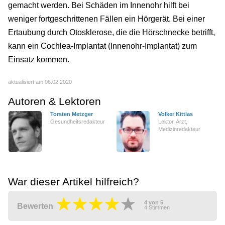
gemacht werden. Bei Schäden im Innenohr hilft bei
weniger fortgeschrittenen Fällen ein Hörgerät. Bei einer
Ertaubung durch Otosklerose, die die Hörschnecke betrifft,
kann ein Cochlea-Implantat (Innenohr-Implantat) zum
Einsatz kommen.
aktualisiert am 06.02.2020
Autoren & Lektoren
Torsten Metzger
Volker Kittlas
Gesundheitsredakteur
Lektor, Arzt,
Medizinredakteur
War dieser Artikel hilfreich?
4
von
5
Bewerten
4
Stimmen