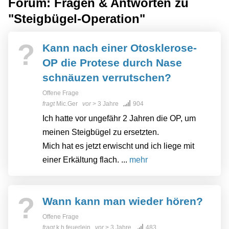
Forum: Fragen & Antworten zu
"Steigbügel-Operation"
?
Kann nach einer Otosklerose-
OP die Protese durch Nase
schnäuzen verrutschen?
Offene Frage
fragt
Mic.Ger
vor
> 3 Jahre
904
Ich hatte vor ungefähr 2 Jahren die OP, um
meinen Steigbügel zu ersetzten.
Mich hat es jetzt erwischt und ich liege mit
einer Erkältung flach. ...
mehr
?
Wann kann man wieder hören?
Offene Frage
fragt
k.h.feuerlein
vor
> 3 Jahre
483