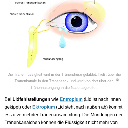
Die Tränenflüssigkeit wird in der Tränendrüse gebildet, fließt über die
©
Tränenkanäle in den Tränensack und wird von dort über den
Tränennasengang in die Nase abgeleitet.
Bei
Lidfehlstellungen
wie
Entropium
(Lid ist nach innen
gekippt) oder
Ektropium
(Lid steht nach außen ab) kommt
es zu vermehrter Tränenansammlung. Die Mündungen der
Tränenkanälchen können die Flüssigkeit nicht mehr von