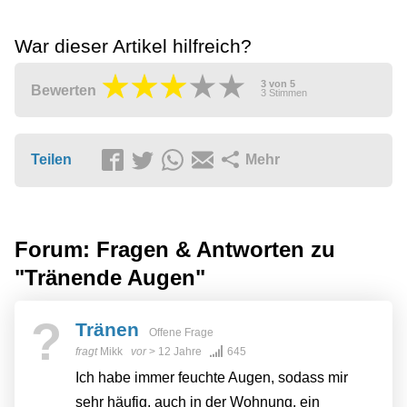
War dieser Artikel hilfreich?
3
von
5
Bewerten
3
Stimmen
Teilen
Mehr
Forum: Fragen & Antworten zu
"Tränende Augen"
?
Tränen
Offene Frage
fragt
Mikk
vor
> 12 Jahre
645
Ich habe immer feuchte Augen, sodass mir
sehr häufig, auch in der Wohnung, ein