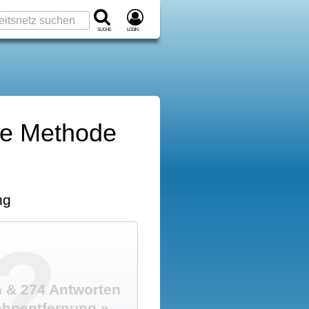
Suche
Login
he Methode
ng
?
 & 274 Antworten
hnentfernung »