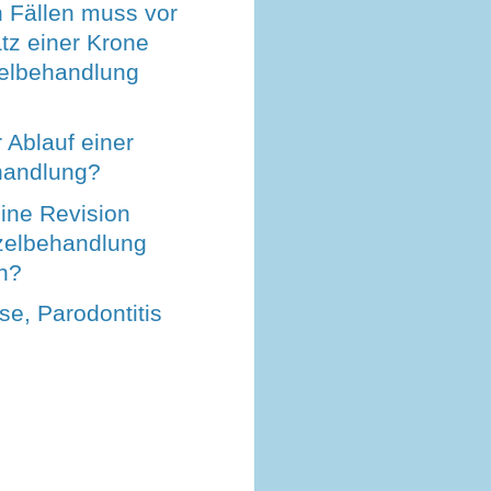
n Fällen muss vor
tz einer Krone
elbehandlung
r Ablauf einer
handlung?
ine Revision
zelbehandlung
ch?
e, Parodontitis