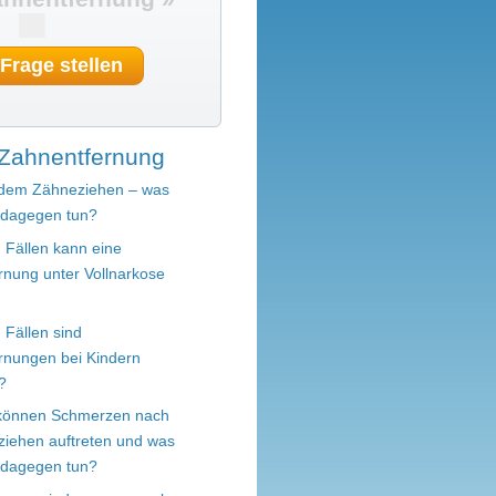
 Frage stellen
Zahnentfernung
 dem Zähneziehen – was
dagegen tun?
 Fällen kann eine
rnung unter Vollnarkose
 Fällen sind
rnungen bei Kindern
?
 können Schmerzen nach
iehen auftreten und was
dagegen tun?