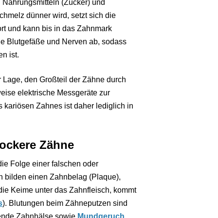
 Nahrungsmitteln (Zucker) und
hmelz dünner wird, setzt sich die
rt und kann bis in das Zahnmark
die Blutgefäße und Nerven ab, sodass
n ist.
 Lage, den Großteil der Zähne durch
eise elektrische Messgeräte zur
kariösen Zahnes ist daher lediglich in
lockere Zähne
t die Folge einer falschen oder
 bilden einen Zahnbelag (Plaque),
die Keime unter das Zahnfleisch, kommt
s
). Blutungen beim Zähneputzen sind
egende Zahnhälse sowie
Mundgeruch