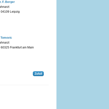
r. F. Berger
ahnarzt
n 04109 Leipzig
. Tomovic
ahnarzt
n 60325 Frankfurt am Main
Zufall