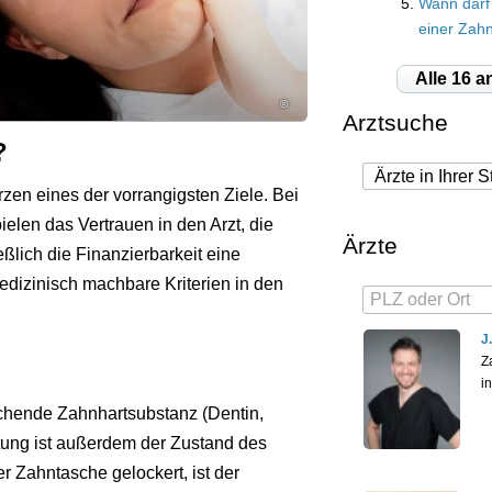
Wann darf
einer Zah
Alle 16 a
©
Arztsuche
?
zen eines der vorrangigsten Ziele. Bei
elen das Vertrauen in den Arzt, die
Ärzte
ßlich die Finanzierbarkeit eine
edizinisch machbare Kriterien in den
J
Z
?
i
ichende Zahnhartsubstanz (Dentin,
ung ist außerdem der Zustand des
r Zahntasche gelockert, ist der