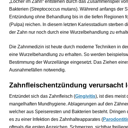
„Löcher im Zahn“ entstehen durch das Zusammenspiel von
Bakterien (Streptococcus mutans). Während anfangs der Sc
Entzündung ohne Behandlung bis in die tiefen Regionen fo
(Pulpa) reichen. In diesem letzten Kariesstadium sterben 
der Zahn nur noch durch eine Wurzelbehandlung zu erhalte
Die Zahnmedizin ist heute durch moderne Techniken in der
eine Wurzelbehandlung zu erhalten. So werden beispielsw
Bestimmung der Wurzellänge eingesetzt. Das Ziehen eines 
Ausnahmefällen notwendig.
Zahnfleischentzündung verursacht 
Entzündet sich das Zahnfleisch (
Gingivitis
), ist dies meis
mangelhaften Mundhygiene. Ablagerungen auf den Zähnen
welcher aus Speiseresten und Bakterien besteht. Dringen 
es zu einer Infektion des Zahnhalteapparates (
Parodontiti
oftmals die ersten Anzeichen. Schmerzen, sichtbar freili