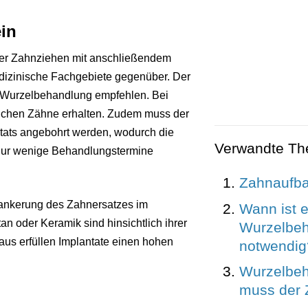
ein
der Zahnziehen mit anschließendem
edizinische Fachgebiete gegenüber. Der
e Wurzelbehandlung empfehlen. Bei
rlichen Zähne erhalten. Zudem muss der
tats angebohrt werden, wodurch die
Verwandte T
t nur wenige Behandlungstermine
Zahnaufb
rankerung des Zahnersatzes im
Wann ist e
n oder Keramik sind hinsichtlich ihrer
Wurzelbe
us erfüllen Implantate einen hohen
notwendig
Wurzelbe
muss der 