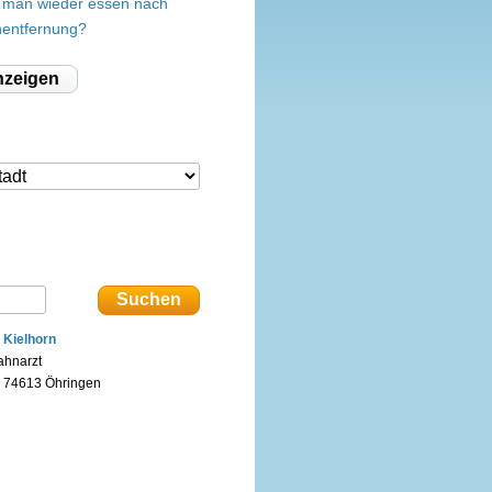
 man wieder essen nach
nentfernung?
nzeigen
. Kielhorn
ahnarzt
n 74613 Öhringen