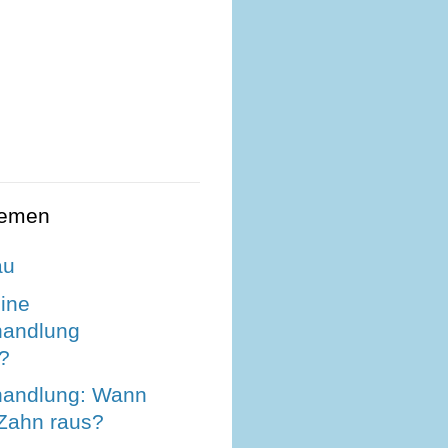
hemen
au
ine
handlung
?
handlung: Wann
Zahn raus?