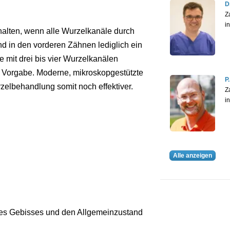
D
Z
i
alten, wenn alle Wurzelkanäle durch
d in den vorderen Zähnen lediglich ein
 mit drei bis vier Wurzelkanälen
er Vorgabe. Moderne, mikroskopgestützte
P
lbehandlung somit noch effektiver.
Z
i
Alle anzeigen
des Gebisses und den Allgemeinzustand