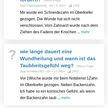
Offene Frage
fragt
Diggidiggidong
vor
> 4 Jahre
1302
Mir wurde ein Schneidezahn im Oberkiefer
gezogen. Die Wunde hat sich nicht
verschlossen. Vom Zahnarzt wurde nach dem
Ziehen des Fadens der Knochen ...
mehr
?
wie lange dauert eine
Wundheilung und wann ist das
Taubheitsgefühl weg?
Offene Frage
fragt
lachfalte1963
vor
> 13 Jahre
2407
Vor 1Woche wurde mir beim Notdienst 1Zahn
im Oberkiefer gezogen. Neben Backenzahn.
Ich habe so ein komisches Gefühl, als wenn
der Backenzahn taub ...
mehr