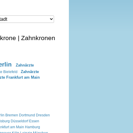
nkrone | Zahnkronen
rlin
Zahnärzte
Zahnärzte
e Bielefeld
zte Frankfurt am Main
lin
Bremen
Dortmund
Dresden
isburg
Düsseldorf
Essen
ankfurt am Main
Hamburg
nnover
Köln
Leipzig
München