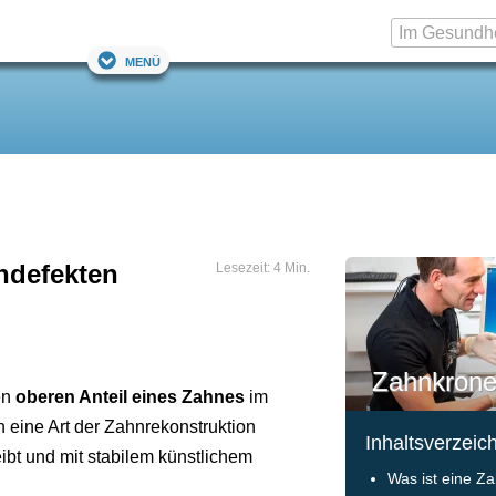
Menü
ndefekten
Lesezeit: 4 Min.
Zahnkrone
en
oberen Anteil eines Zahnes
im
h eine Art der Zahnrekonstruktion
Inhaltsverzeic
ibt und mit stabilem künstlichem
Was ist eine 