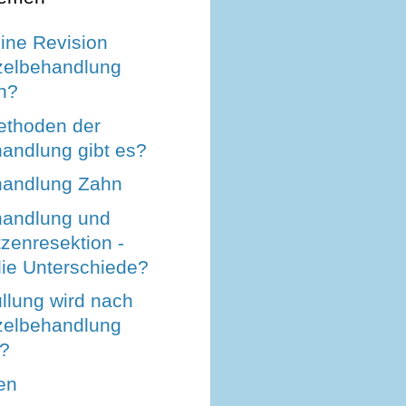
ine Revision
zelbehandlung
ch?
thoden der
andlung gibt es?
handlung Zahn
andlung und
zenresektion -
die Unterschiede?
llung wird nach
zelbehandlung
t?
en