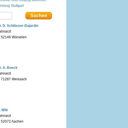
rnberg
Stuttgart
r. D. Schlösser-Dujardin
ahnarzt
n 52146 Würselen
r. A. Boeck
ahnarzt
n 71287 Weissach
. Witt
ahnarzt
n 52072 Aachen