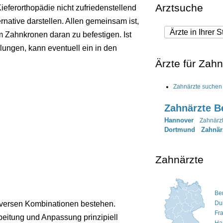
Arztsuche
ieferorthopädie nicht zufriedenstellend
native darstellen. Allen gemeinsam ist,
 Zahnkronen daran zu befestigen. Ist
lungen, kann eventuell ein in den
Ärzte für Zah
Zahnärzte suchen
Zahnärzte Be
Hannover
Zahnärzt
Dortmund
Zahnär
Zahnärzte
Ber
iversen Kombinationen bestehen.
Du
Fr
rbeitung und Anpassung prinzipiell
Ha