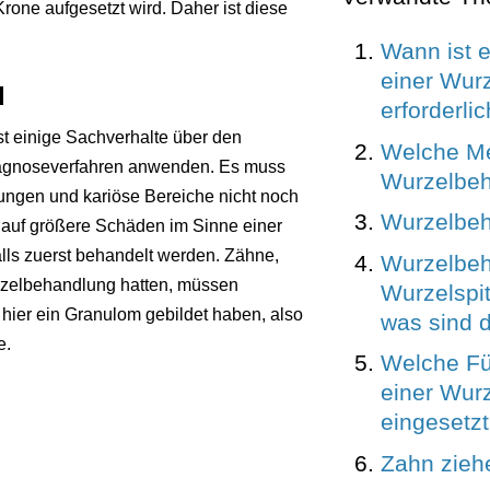
Krone aufgesetzt wird. Daher ist diese
Wann ist e
einer Wur
d
erforderli
t einige Sachverhalte über den
Welche Me
iagnoseverfahren anwenden. Es muss
Wurzelbeh
lungen und kariöse Bereiche nicht noch
Wurzelbe
auf größere Schäden im Sinne einer
lls zuerst behandelt werden. Zähne,
Wurzelbeh
rzelbehandlung hatten, müssen
Wurzelspit
hier ein Granulom gebildet haben, also
was sind 
e.
Welche Fü
einer Wur
eingesetz
Zahn zieh