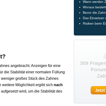
Wann werden Z
Woraus besteh
Bevor die Zahn
Das Einsetzen
Risiken beim E
zt?
309 Fragen
ahnes angebracht. Anzeigen für eine
Forum
für die Stabilität einer normalen Füllung
Zah
er weniger großes Stück des Zahnes
e weitere Möglichkeit ergibt sich
nach
Jetzt
 aufgesetzt wird, um die Stabilität des