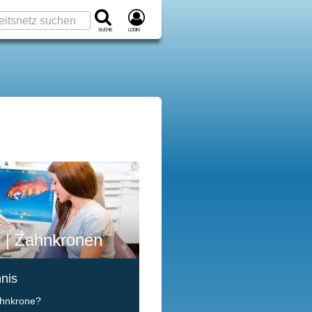
Suche
Login
 | Zahnkronen
©
hnis
Zahnkrone?