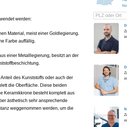
Nü
rwendet werden:
D
Z
en Material, meist einer Goldlegierung.
i
he Farbe auffällig.
us einer Metalllegierung, besitzt an der
tstoffbeschichtung.
D
Z
 Anteil des Kunststoffs oder auch der
i
lett die Oberfläche. Diese beiden
Eine Keramikkrone besteht komplett aus
 aber ästhetisch sehr ansprechende
ubstanz weggenommen werden, um die
N
Z
i