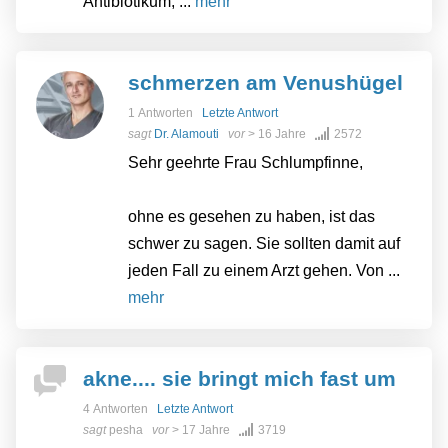
Antibiotikum, ...
mehr
schmerzen am Venushügel
1 Antworten
Letzte Antwort
sagt
Dr. Alamouti
vor
> 16 Jahre
2572
Sehr geehrte Frau Schlumpfinne,
ohne es gesehen zu haben, ist das
schwer zu sagen. Sie sollten damit auf
jeden Fall zu einem Arzt gehen. Von ...
mehr
akne.... sie bringt mich fast um
4 Antworten
Letzte Antwort
sagt
pesha
vor
> 17 Jahre
3719