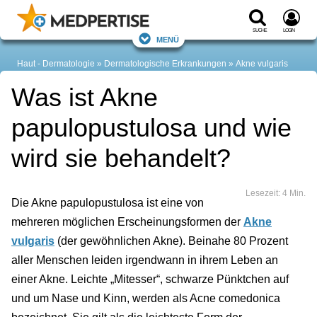
Suche
Login
Menü
Haut - Dermatologie
Dermatologische Erkrankungen
Akne vulgaris
Was ist Akne
papulopustulosa und wie
wird sie behandelt?
Lesezeit: 4 Min.
Die Akne papulopustulosa ist eine von
mehreren möglichen Erscheinungsformen der
Akne
vulgaris
(der gewöhnlichen Akne). Beinahe 80 Prozent
aller Menschen leiden irgendwann in ihrem Leben an
einer Akne. Leichte „Mitesser“, schwarze Pünktchen auf
und um Nase und Kinn, werden als Acne comedonica