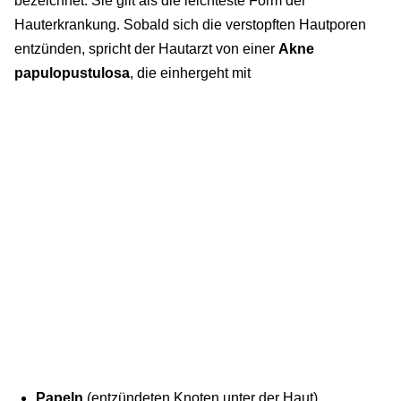
bezeichnet. Sie gilt als die leichteste Form der
Hauterkrankung. Sobald sich die verstopften Hautporen
entzünden, spricht der Hautarzt von einer
Akne
papulopustulosa
, die einhergeht mit
Papeln
(entzündeten Knoten unter der Haut)