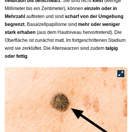
hellbraun bis tiefschwarz
. Sie sind recht
klein
(wenige
Millimeter bis ein Zentimeter), können
einzeln oder in
Mehrzahl
auftreten und sind
scharf von der Umgebung
begrenzt
. Basalzellpapillome sind
mehr oder weniger
stark erhaben
(aus dem Hautniveau hervortretend). Die
Oberfläche ist zunächst matt. Im fortgeschrittenen Stadium
wird sie zerklüftet. Die Alterswarzen sind zudem
talgig
oder fettig
.