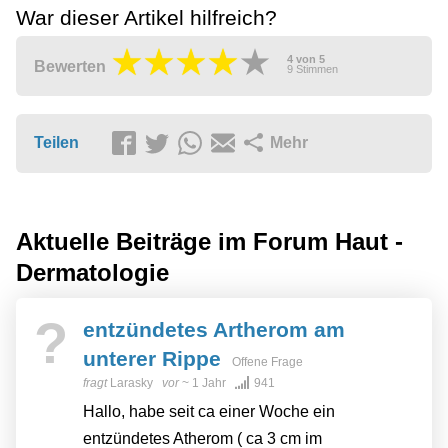
War dieser Artikel hilfreich?
4
von
5
Bewerten
9
Stimmen
Teilen
Mehr
Aktuelle Beiträge im Forum
Haut -
Dermatologie
?
entzündetes Artherom am
unterer Rippe
Offene Frage
fragt
Larasky
vor
~ 1 Jahr
941
Hallo, habe seit ca einer Woche ein
entzündetes Atherom ( ca 3 cm im