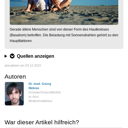
©
Gerade ältere Menschen sind von dieser Form des Hautkrebses
(Basaliom) betroffen. Die Belastung mit Sonnenstrahlen gehört zu den
Hauptfaktoren.
©
©
©
©
Ein Basaliom bildet sich in der oberen Hautschicht (anatomische
Typisch für das Basaliom ist die leicht erhabende Form und eine
Basalzellkarzinom an einer typischen Stelle im Gesicht eines älteren
Vollständige operative Entfernung des Basalioms an der Schläfe.
Quellen anzeigen
Darstellung).
rotbraune Färbung.
Mannes vor der Operation.
aktualisiert am 03.12.2019
Autoren
Dr. med. Georg
Mekras
Gründer/Geschäftsführ
er, Arzt,
Medizinredakteur
War dieser Artikel hilfreich?