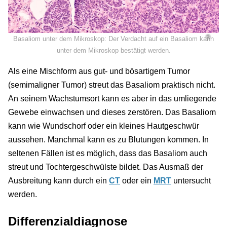
©
Basaliom unter dem Mikroskop: Der Verdacht auf ein Basaliom kann
unter dem Mikroskop bestätigt werden.
Als eine Mischform aus gut- und bösartigem Tumor
(semimaligner Tumor) streut das Basaliom praktisch nicht.
An seinem Wachstumsort kann es aber in das umliegende
Gewebe einwachsen und dieses zerstören. Das Basaliom
kann wie Wundschorf oder ein kleines Hautgeschwür
aussehen. Manchmal kann es zu Blutungen kommen. In
seltenen Fällen ist es möglich, dass das Basaliom auch
streut und Tochtergeschwülste bildet. Das Ausmaß der
Ausbreitung kann durch ein
CT
oder ein
MRT
untersucht
werden.
Differenzialdiagnose