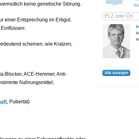
I vermutlich keine genetische Störung.
Nü
ur einer Entsprechung im Erbgut.
P
 Einflüssen:
H
i
nbedeutend scheinen, wie Kratzen,
Alle anzeigen
eta-Blocker, ACE-Hemmer, Anti-
estimmte Nahrungsmittel,
aft
, Pubertät)