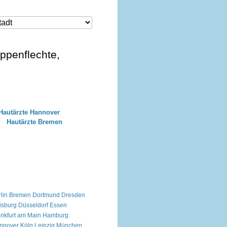
uppenflechte,
Hautärzte Hannover
g
Hautärzte Bremen
lin
Bremen
Dortmund
Dresden
isburg
Düsseldorf
Essen
ankfurt am Main
Hamburg
nnover
Köln
Leipzig
München