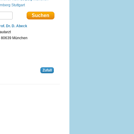
rnberg
Stuttgart
rof. Dr. D. Abeck
autarzt
n 80639 München
Zufall