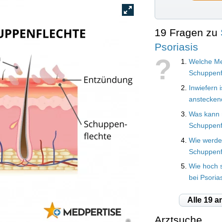
19 Fragen zu
Psoriasis
?
Welche Me
Schuppenf
Inwiefern 
anstecken
Was kann 
Schuppenf
Wie werde
Schuppenf
Wie hoch 
bei Psoria
Alle 19 a
Arztsuche
©