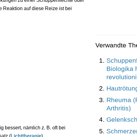
rkungen zu einer Schuppenflechte oder
 Reaktion auf diese Reize ist bei
Verwandte T
Schuppenf
Biologika
revolutioni
Hautrötun
Rheuma (
Arthritis)
Gelenksc
g bessert, nämlich z. B. oft bei
Schmerzen
atz (
Lichttherapie
).