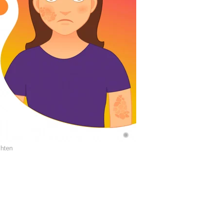
©
chten