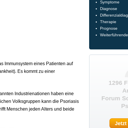
Symptome
Diagnose
Differenzialdia
Therapie
Prognose
Weiterführende
das Immunsystem eines Patienten auf
nkheit). Es kommt zu einer
1296 F
A
annten Industrienationen haben eine
Forum Sc
lichen Volksgruppen kann die Psoriasis
Ps
rifft Menschen jeden Alters und beide
Jetzt