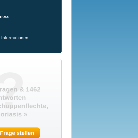
gnose
 Informationen
?
ragen & 1462
ntworten
huppenflechte,
oriasis »
 Frage stellen