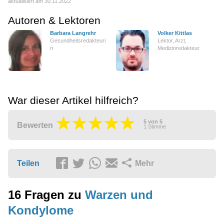
aktualisiert am 30.11.2022
Autoren & Lektoren
Barbara Langrehr
Volker Kittlas
Gesundheitsredakteuri
Lektor, Arzt,
n
Medizinredakteur
War dieser Artikel hilfreich?
5
von
5
Bewerten
1
Stimme
Teilen
Mehr
16 Fragen zu
Warzen und
Kondylome