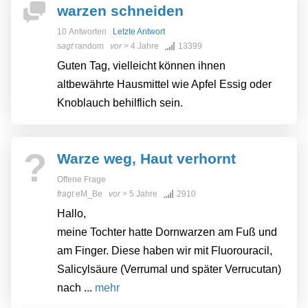
warzen schneiden
10 Antworten
Letzte Antwort
sagt
random
vor
> 4 Jahre
13399
Guten Tag, vielleicht können ihnen
altbewährte Hausmittel wie Apfel Essig oder
Knoblauch behilflich sein.
?
Warze weg, Haut verhornt
Offene Frage
fragt
eM_Be
vor
> 5 Jahre
2910
Hallo,
meine Tochter hatte Dornwarzen am Fuß und
am Finger. Diese haben wir mit Fluorouracil,
Salicylsäure (Verrumal und später Verrucutan)
nach ...
mehr