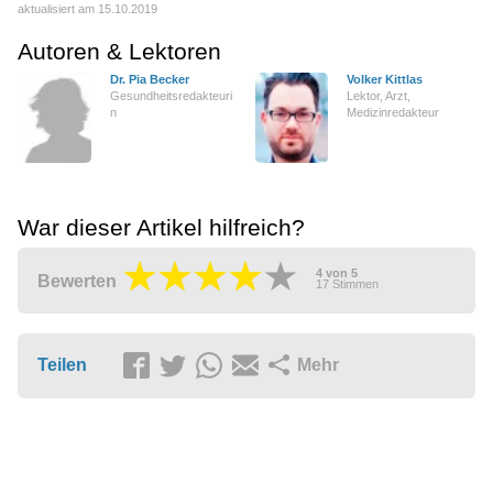
aktualisiert am 15.10.2019
Autoren & Lektoren
Dr. Pia Becker
Volker Kittlas
Gesundheitsredakteuri
Lektor, Arzt,
n
Medizinredakteur
War dieser Artikel hilfreich?
4
von
5
Bewerten
17
Stimmen
Teilen
Mehr