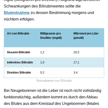
Schwankungen des Bilirubinwertes sollte die
Blutentnahme
zu dessen Bestimmung morgens und
nüchtern erfolgen.
Art von Bilirubin
Milligramm pro
Mikromol pro Liter
Deziliter (mg/dl)
(μmol/l)
Gesamt-Bilirubin
1,2
20,5
Indirektes Bilirubin
1,0
17,1
Direktes Bilirubin
0,2
3,4
Normalwerte von Bilirubin
Bei Neugeborenen ist die Leber ist noch nicht vollständig
funktionstüchtig, außerdem kommt es durch den Abbau
des Blutes aus dem Kreislauf des Ungeborenen (fetales