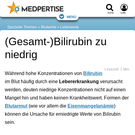
Suche
Login
Menü
Spezielle Themen
Blutwerte
Leberwerte
(Gesamt-)Bilirubin zu
niedrig
Lesezeit: 2 Min.
Während hohe Konzentrationen von
Bilirubin
im Blut häufig durch eine
Lebererkrankung
verursacht
werden, deuten niedrige Konzentrationen nicht auf einen
Mangel hin und haben keinen Krankheitswert. Formen der
Blutarmut
(wie vor allem die
Eisenmangelanämie
)
können die Ursache für erniedrigte Werte von Bilirubin
sein.