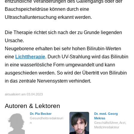
entzündliche Veränderungen des Gallengangs oder der
Bauchspeicheldrüse können durch eine
Ultraschalluntersuchung erkannt werden.
Die Therapie richtet sich nach der zu Grunde liegenden
Ursache.
Neugeborene erhalten bei sehr hohen Bilirubin-Werten
eine
Lichttherapie
. Durch UV-Strahlung wird das Bilirubin
in eine wasserlösliche Form umgewandelt und kann
ausgeschieden werden. So wird der Übertritt von Bilirubin
in das zentrale Nervensystem verhindert.
aktualisiert am 03.04.2023
Autoren & Lektoren
Dr. Pia Becker
Dr. med. Georg
Gesundheitsredakteuri
Mekras
n
Geschäftsführer, Arzt,
Medizinredakteur