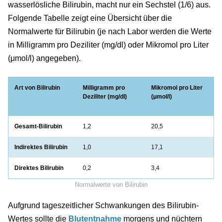
wasserlösliche Bilirubin, macht nur ein Sechstel (1/6) aus.
Folgende Tabelle zeigt eine Übersicht über die
Normalwerte für Bilirubin (je nach Labor werden die Werte
in Milligramm pro Deziliter (mg/dl) oder Mikromol pro Liter
(μmol/l) angegeben).
Art von Bilirubin
Milligramm pro
Mikromol pro Liter
Deziliter (mg/dl)
(μmol/l)
Gesamt-Bilirubin
1,2
20,5
Indirektes Bilirubin
1,0
17,1
Direktes Bilirubin
0,2
3,4
Normalwerte von Bilirubin
Aufgrund tageszeitlicher Schwankungen des Bilirubin-
Wertes sollte die
Blutentnahme
morgens und nüchtern