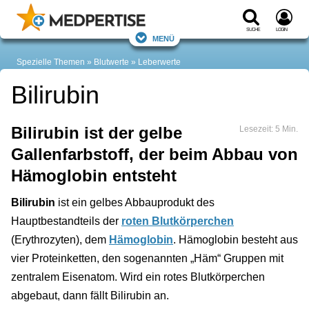
Suche
Login
Menü
Spezielle Themen
Blutwerte
Leberwerte
Bilirubin
Bilirubin ist der gelbe
Lesezeit: 5 Min.
Gallenfarbstoff, der beim Abbau von
Hämoglobin entsteht
Bilirubin
ist ein gelbes Abbauprodukt des
Hauptbestandteils der
roten Blutkörperchen
(Erythrozyten), dem
Hämoglobin
. Hämoglobin besteht aus
vier Proteinketten, den sogenannten „Häm“ Gruppen mit
zentralem Eisenatom. Wird ein rotes Blutkörperchen
abgebaut, dann fällt Bilirubin an.