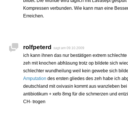
bildet. Die Wunde wird täglich mit Lavasept gespült
Kompressen verbunden. Wie kann man eine Besse
Erreichen.
rolfpeterd
sagt am
09.10.2009
ich kann ihnen das nur bestätigen extrem schlech
zeh mit knochen abfräsung trotz op bildete sich wi
schlechter wundheilung weil kein gewebe sich bild
Amputation
des ersten gliedes des zeh habe ich ab
deutschland mit oxivasin kommt aus wanzleben be
antibiotikum + xefo 8mg für die schmerzen und e
CH- trogen