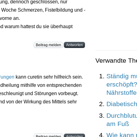
lung, dennoch geschlossen, nur
 1 Woche Schmerzen, Fistelbildung und -
 vorne an.
d warum hattest du sie überhaupt
Beitrag melden
Antworten
Verwandte T
Ständig m
rungen
kann curetin sehr hilfreich sein.
erschöpft
dheilung mithilfe von entsprechenden
Nährstoff
schleunigt und Störungen vorbeugt.
d von der Wirkung des Mittels sehr
Diabetisc
Durchblut
am Fuß
Wie kann 
Beitrag melden
Antworten