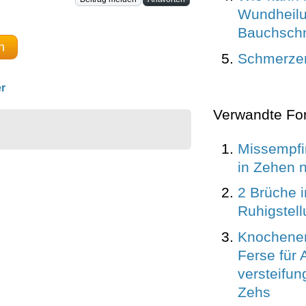
Wundheilu
Bauchschni
n
Schmerze
r
Verwandte Fo
Missempf
in Zehen 
2 Brüche 
Ruhigstel
Knochene
Ferse für
versteifu
Zehs