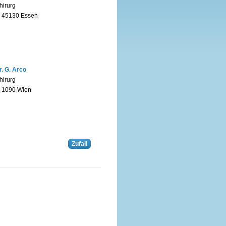
hirurg
n 45130 Essen
r. G. Arco
hirurg
n 1090 Wien
Zufall