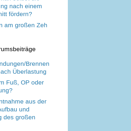
ng nach einem
tt fördern?
n am großen Zeh
rumsbeiträge
indungen/Brennen
nach Überlastung
im Fuß, OP oder
lung?
ntnahme aus der
 Aufbau und
ng des großen