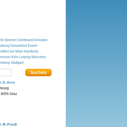
lin
Bremen
Dortmund
Dresden
isburg
Düsseldorf
Essen
ankfurt am Main
Hamburg
nnover
Köln
Leipzig
München
rnberg
Stuttgart
r. G. Arco
hirurg
n 8055 Graz
r. M. Preuß