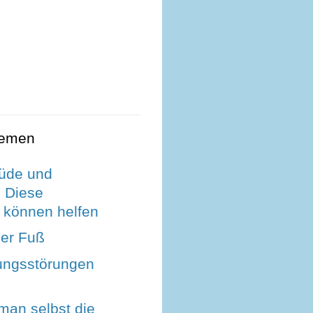
hemen
üde und
? Diese
e können helfen
her Fuß
ungsstörungen
man selbst die