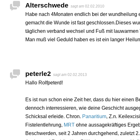
Alterschwede
sagt am
02.02.2010
Habe nach 4Monaten endlich bei der wundheilung ei
gemacht die Wunde ist fast geschlossen.Dieses wur
täglichen verband wechsel und Fuß mit lauwarmen
Man muß viel Geduld haben es ist ein langer Heilu
peterle2
sagt am
02.02.2013
Hallo Rolfpeterd!
Es ist nun schon eine Zeit her, dass du hier einen B
dennoch interressieren, wie deine Geschicht ausgeg
Schicksal erleide. Chron.
Panaritium
, Z.n. Keilexcis
Fistelentlehrung,
MRT
ohne aussagekräftiges Ergebni
Beschwerden, seit 2 Jahren durchgehend, zuletzt 2. 