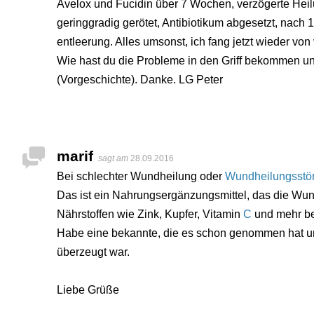
Avelox und Fucidin über 7 Wochen, verzögerte Hei
geringgradig gerötet, Antibiotikum abgesetzt, nach
entleerung. Alles umsonst, ich fang jetzt wieder von
Wie hast du die Probleme in den Griff bekommen un
(Vorgeschichte). Danke. LG Peter
marif
sagt am
28.09.2016
Bei schlechter Wundheilung oder
Wundheilungsstö
Das ist ein Nahrungsergänzungsmittel, das die Wun
Nährstoffen wie Zink, Kupfer, Vitamin
C
und mehr be
Habe eine bekannte, die es schon genommen hat un
überzeugt war.
Liebe Grüße