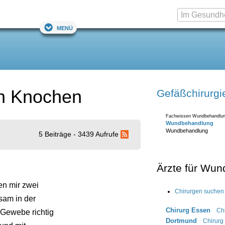
Menü
an Knochen
Gefäßchirurgi
Fachwissen Wundbehandlun
Wundbehandlung
Wundbehandlung
5 Beiträge - 3439 Aufrufe
Ärzte für Wu
en mir zwei
Chirurgen suchen
sam in der
Chirurg Essen
Ch
 Gewebe richtig
Dortmund
Chirurg 