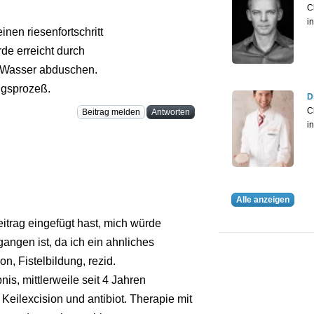
C
i
nen riesenfortschritt
de erreicht durch
 Wasser abduschen.
ngsprozeß.
D
C
Beitrag melden
Antworten
i
Alle anzeigen
eitrag eingefügt hast, mich würde
angen ist, da ich ein ahnliches
ion, Fistelbildung, rezid.
s, mittlerweile seit 4 Jahren
Keilexcision und antibiot. Therapie mit