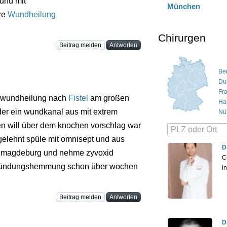
 und mit
München
re
Wundheilung
Chirurgen
Beitrag melden
Antworten
Ber
Du
Fr
te wundheilung nach
Fistel
am großen
Ha
eder ein wundkanal aus mit extrem
Nü
en will über dem knochen vorschlag war
gelehnt spüle mit omnisept und aus
D
i magdeburg und nehme zyvoxid
C
ntzündungshemmung schon über wochen
i
Beitrag melden
Antworten
D