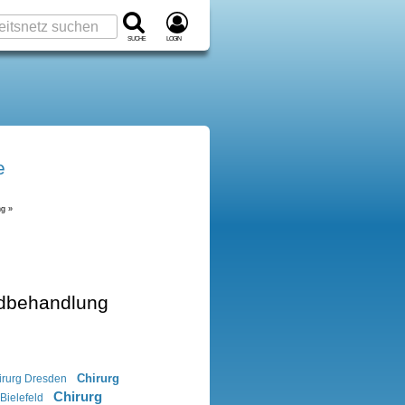
Suche
Login
e
g »
ndbehandlung
Chirurg
irurg Dresden
Chirurg
Bielefeld