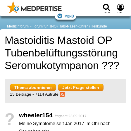
Suche
Login
Menü
Medizinforum
Forum für HNO (Hals-Nasen-Ohren) Heilkunde
Mastoiditis Mastoid OP
Tubenbelüftungsstörung
Seromukotympanon ???
Thema abonnieren
Jetzt Frage stellen
13 Beiträge - 7114 Aufrufe
?
wheeler154
fragt am
23.09.2017
Meine Symptome seit Jan 2017 im Ohr nach