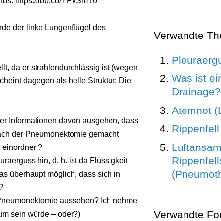
rbs: https://ibb.co/YPvSmT0
rde der linke Lungenflügel des
Verwandte T
Pleuraerg
lt, da er strahlendurchlässig ist (wegen
Was ist ei
heint dagegen als helle Struktur: Die
Drainage?
Atemnot (L
nder Informationen davon ausgehen, dass
Rippenfell
ach der Pneumonektomie gemacht
Luftansa
er einordnen?
Rippenfell
raerguss hin, d. h. ist da Flüssigkeit
(Pneumoth
s überhaupt möglich, dass sich in
?
r Pneumonektomie aussehen? Ich nehme
Verwandte Fo
raum sein würde – oder?)