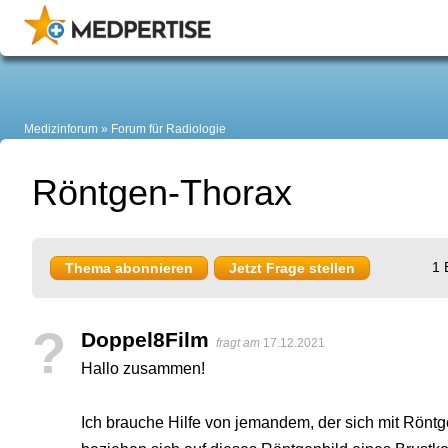
Medizinforum
Forum für Radiologie
Röntgen-Thorax
1 
Thema abonnieren
Jetzt Frage stellen
?
Doppel8Film
fragt am
17.12.2021
Hallo zusammen!
Ich brauche Hilfe von jemandem, der sich mit Rönt