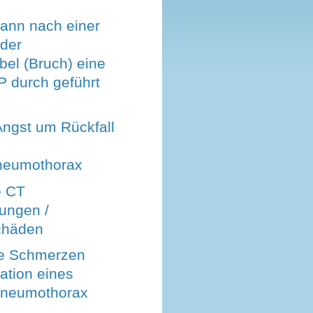
ann nach einer
 der
bel (Bruch) eine
P durch geführt
Angst um Rückfall
neumothorax
e CT
ungen /
chäden
ke Schmerzen
ation eines
Pneumothorax