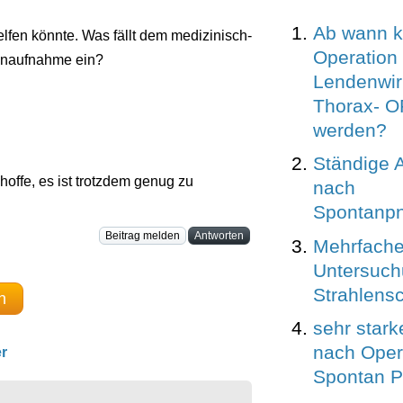
Ab wann k
lfen könnte. Was fällt dem medizinisch-
Operation
genaufnahme ein?
Lendenwir
Thorax- O
werden?
Ständige 
 hoffe, es ist trotzdem genug zu
nach
Spontanp
Beitrag melden
Antworten
Mehrfach
Untersuch
Strahlens
n
sehr star
nach Oper
r
Spontan 