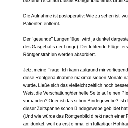
beziehen sich auf dieses Röntgenbild eines Brustko
Die Aufnahme ist postoperativ: Wie zu sehen ist, wu
Patienten entfernt.
Der "gesunde" Lungenflügel wird ja dunkel dargestel
des Gasgehalts der Lunge). Der fehlende Flügel ersc
Röntgenstrahlen werden absorbiert.
Jetzt meine Frage: Ich kann aufgrund mir vorliege
diese Röntgenaufnahme maximal sieben Monate n
wurde. Ließe sich das vielleicht zeitlich noch bess
Weist die Verschattung/der helle Seite auf einen Pleu
vorhanden? Oder ist das schon Bindegewebe? Ist da
dieser Zeitspanne schon Bindegewebe gebildet hat
(Und wie würde das Röntgenbild direkt nach eine
an: dunkel, weil da erst einmal ein luftartiger Hohl