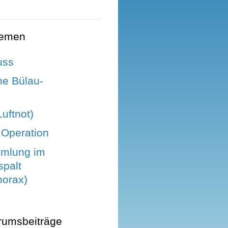
hemen
uss
ne Bülau-
uftnot)
 Operation
mmlung im
spalt
orax)
rumsbeiträge