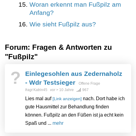
Woran erkennt man Fußpilz am
Anfang?
Wie sieht Fußpilz aus?
Forum: Fragen & Antworten zu
"Fußpilz"
?
Einlegesohlen aus Zedernaholz
- Wdr Testsieger
Offene Frage
fragt
Katrin45
vor
> 10 Jahre
967
Lies mal auf
nach. Dort habe ich
[Link anzeigen]
gute Hausmittel zur Behandlung finden
können. Fußpilz an den Füßen ist ja echt kein
Spaß und ...
mehr