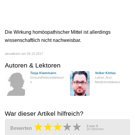
Die Wirkung homöopathischer Mittel ist allerdings
wissenschaftlich nicht nachweisbar.
aktualisiert am 09.10.2017
Autoren & Lektoren
Tasja Klammann
Volker Kittlas
Gesundheitsredakteuri
Lektor, Arzt,
n
Medizinredakteur
War dieser Artikel hilfreich?
3
von
5
Bewerten
20
Stimmen