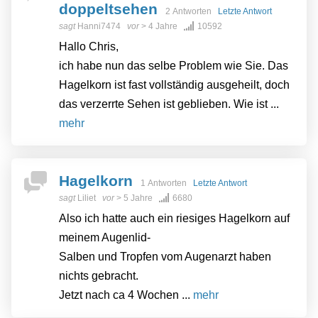
doppeltsehen
2 Antworten
Letzte Antwort
sagt
Hanni7474
vor
> 4 Jahre
10592
Hallo Chris,
ich habe nun das selbe Problem wie Sie. Das
Hagelkorn ist fast vollständig ausgeheilt, doch
das verzerrte Sehen ist geblieben. Wie ist ...
mehr
Hagelkorn
1 Antworten
Letzte Antwort
sagt
Liliet
vor
> 5 Jahre
6680
Also ich hatte auch ein riesiges Hagelkorn auf
meinem Augenlid-
Salben und Tropfen vom Augenarzt haben
nichts gebracht.
Jetzt nach ca 4 Wochen ...
mehr