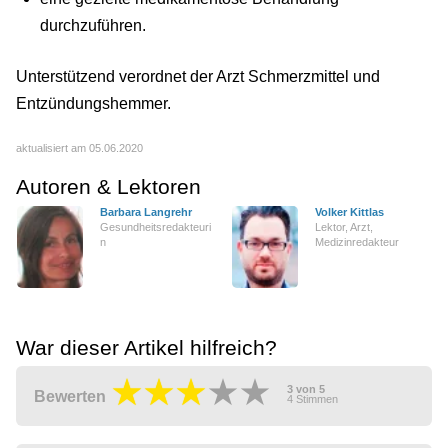
durchzuführen.
Unterstützend verordnet der Arzt Schmerzmittel und
Entzündungshemmer.
aktualisiert am 05.06.2020
Autoren & Lektoren
Barbara Langrehr
Volker Kittlas
Gesundheitsredakteuri
Lektor, Arzt,
n
Medizinredakteur
War dieser Artikel hilfreich?
3
von
5
Bewerten
4
Stimmen