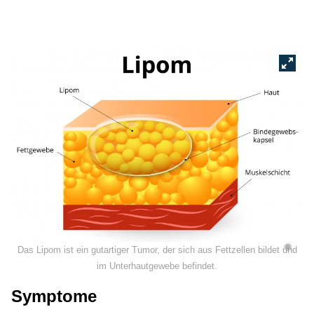
©
Das Lipom ist ein gutartiger Tumor, der sich aus Fettzellen bildet und
im Unterhautgewebe befindet.
Symptome