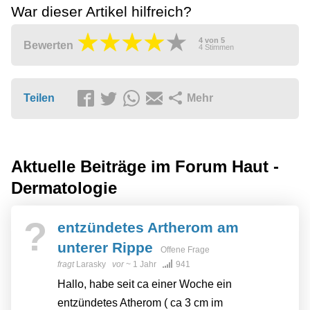
War dieser Artikel hilfreich?
4
von
5
Bewerten
4
Stimmen
Teilen
Mehr
Aktuelle Beiträge im Forum
Haut -
Dermatologie
?
entzündetes Artherom am
unterer Rippe
Offene Frage
fragt
Larasky
vor
~ 1 Jahr
941
Hallo, habe seit ca einer Woche ein
entzündetes Atherom ( ca 3 cm im