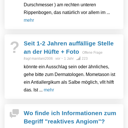
Durschmesser ) am rechten unteren
Rippenbogen, das natürlich vor allem im ...
mehr
?
Seit 1-2 Jahren auffällige Stelle
an der Hüfte + Foto
Offene Frage
fragt
manilani2006
vor
~ 1 Jahr
223
könnte ein Ausschlag sein oder ähnliches,
gehe bitte zum Dermatologen. Mometason ist
ein Antiallergikum als Salbe möglich, vllt hilft
das. Ist ...
mehr
Wo finde ich Informationen zum
Begriff "reaktives Angiom"?