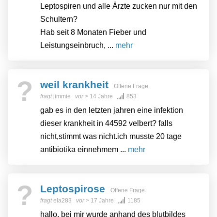
Leptospiren und alle Ärzte zucken nur mit den
Schultern?
Hab seit 8 Monaten Fieber und
Leistungseinbruch, ...
mehr
?
weil krankheit
Offene Frage
fragt
jimmie
vor
> 14 Jahre
853
gab es in den letzten jahren eine infektion
dieser krankheit in 44592 velbert? falls
nicht,stimmt was nicht.ich musste 20 tage
antibiotika einnehmem ...
mehr
?
Leptospirose
Offene Frage
fragt
ela283
vor
> 17 Jahre
1185
hallo, bei mir wurde anhand des blutbildes