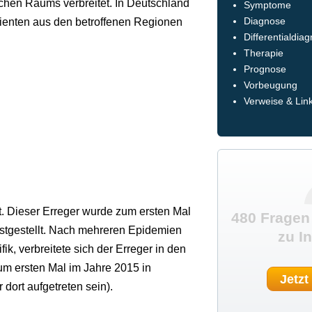
chen Raums verbreitet. In Deutschland
Symptome
atienten aus den betroffenen Regionen
Diagnose
Differentialdia
Therapie
Prognose
Vorbeugung
Verweise & Lin
. Dieser Erreger wurde zum ersten Mal
480 Fragen
estgestellt. Nach mehreren Epidemien
zu I
ik, verbreitete sich der Erreger in den
um ersten Mal im Jahre 2015 in
Jetzt
 dort aufgetreten sein).