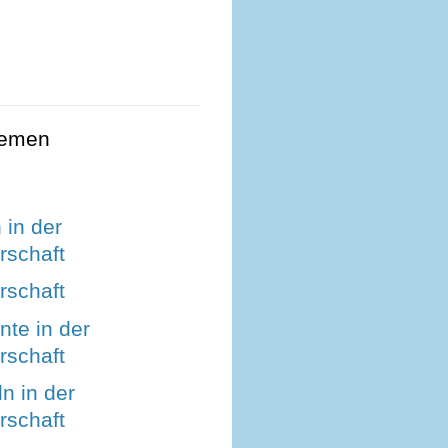
hemen
 in der
schaft
schaft
te in der
schaft
ln in der
schaft