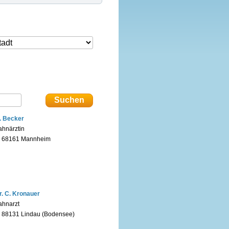
. Becker
ahnärztin
n 68161 Mannheim
r. C. Kronauer
ahnarzt
n 88131 Lindau (Bodensee)