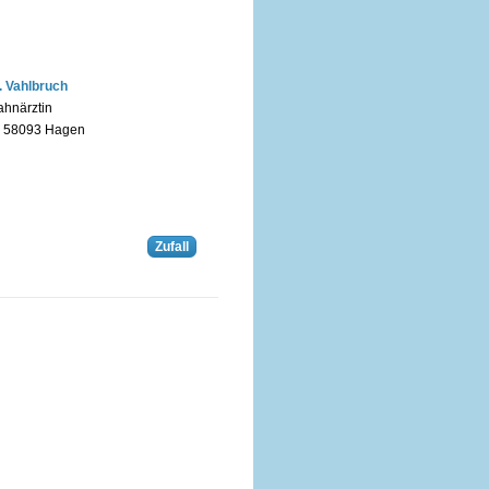
. Vahlbruch
ahnärztin
n 58093 Hagen
Zufall