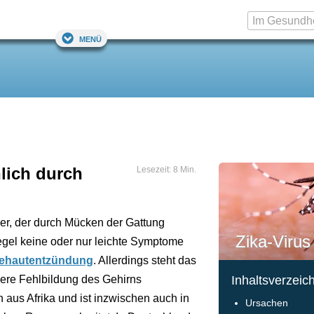
Menü
lich durch
Lesezeit: 8 Min.
er, der durch Mücken der Gattung
Zika-Virus
Regel keine oder nur leichte Symptome
ehautentzündung
. Allerdings steht das
ere Fehlbildung des Gehirns
Inhaltsverzeic
 aus Afrika und ist inzwischen auch in
Ursachen