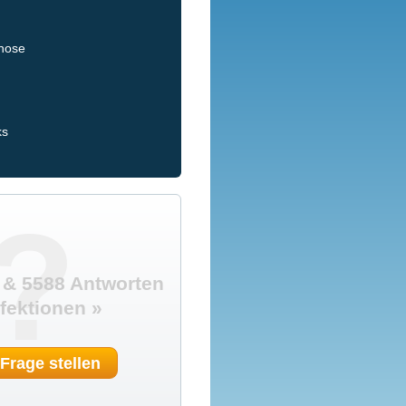
gnose
ks
?
 & 5588 Antworten
nfektionen »
 Frage stellen