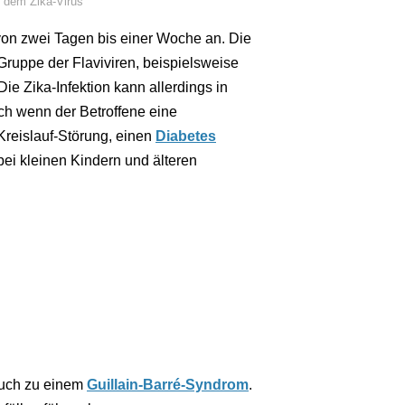
 dem Zika-Virus
von zwei Tagen bis einer Woche an. Die
Gruppe der Flaviviren, beispielsweise
Die Zika-Infektion kann allerdings in
ich wenn der Betroffene eine
Kreislauf-Störung, einen
Diabetes
i kleinen Kindern und älteren
auch zu einem
Guillain-Barré-Syndrom
.