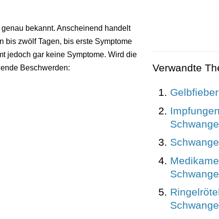
anz genau bekannt. Anscheinend handelt
en bis zwölf Tagen, bis erste Symptome
mt jedoch gar keine Symptome. Wird die
Verwandte T
olgende Beschwerden:
Gelbfieber
Impfungen
Schwanger
Schwanger
Medikamen
Schwanger
Ringelröte
Schwanger