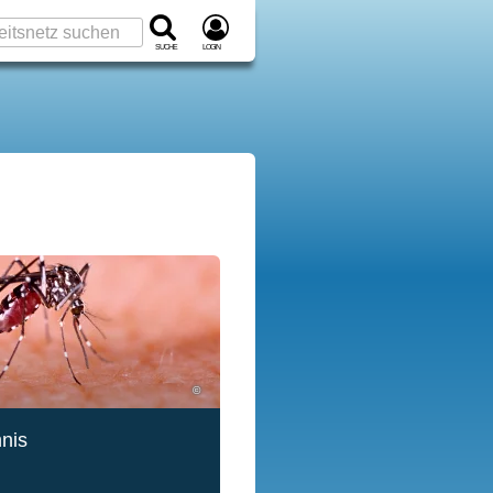
Suche
Login
©
hnis