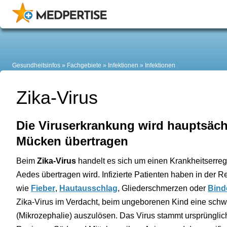
Gesundheitsinfos
Fachgebiete
Infektionen
Infektionen
Zika-Virus
Die Viruserkrankung wird hauptsäch
Mücken übertragen
Beim
Zika-Virus
handelt es sich um einen Krankheitserreg
Aedes übertragen wird. Infizierte Patienten haben in der 
wie
Fieber
,
Hautausschlag
, Gliederschmerzen oder
Bind
Zika-Virus im Verdacht, beim ungeborenen Kind eine schw
(Mikrozephalie) auszulösen. Das Virus stammt ursprünglich