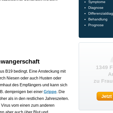
Symptome
Diagnose
Differenzialdia
Behandlung
Prognose
chwangerschaft
1349 F
irus B19 bedingt. Eine Ansteckung mit
A
rch Niesen oder auch Husten oder
zu Frau
eimhaut des Empfängers und kann sich
 B. demjenigen bei einer
Grippe
. Die
Jetzt
her als in den restlichen Jahreszeiten.
s Virus vom einen zum anderen
nn aber auch über Blut und