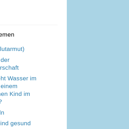
hemen
lutarmut)
 der
schaft
eht Wasser im
 einem
en Kind im
?
ln
sind gesund