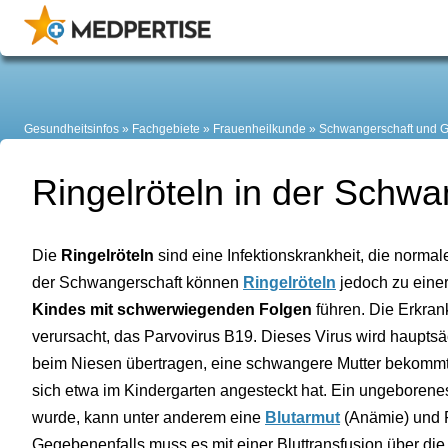
Gesundheitsinfos
Fachgebiete
Frauenheilkunde
Schwangerschaft und G
Ringelröteln in der Schwa
Die
Ringelröteln
sind eine Infektionskrankheit, die normale
der Schwangerschaft können
Ringelröteln
jedoch zu eine
Kindes mit schwerwiegenden Folgen
führen. Die Erkran
verursacht, das Parvovirus B19. Dieses Virus wird hauptsä
beim Niesen übertragen, eine schwangere Mutter bekommt 
sich etwa im Kindergarten angesteckt hat. Ein ungeborenes 
wurde, kann unter anderem eine
Blutarmut
(Anämie) und 
Gegebenenfalls muss es mit einer Bluttransfusion über di