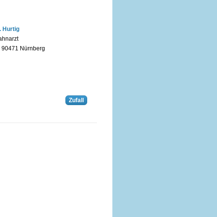
. Hurtig
ahnarzt
n 90471 Nürnberg
Zufall