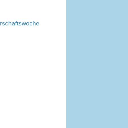
l
rschaftswoche