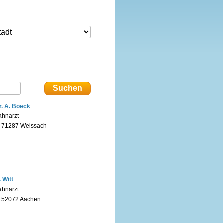
r. A. Boeck
ahnarzt
n 71287 Weissach
. Witt
ahnarzt
n 52072 Aachen