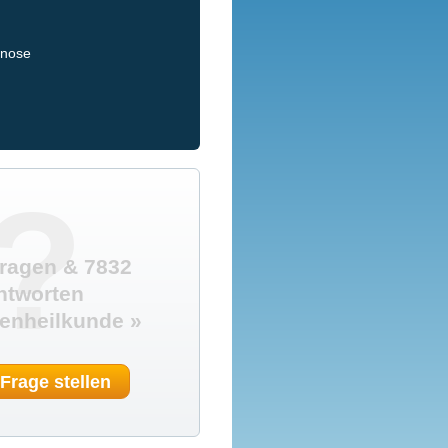
gnose
?
ragen & 7832
ntworten
enheilkunde »
 Frage stellen