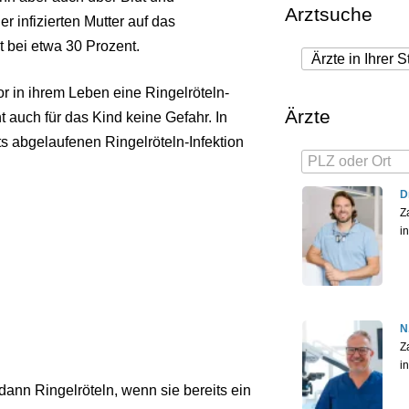
Arztsuche
 infizierten Mutter auf das
 bei etwa 30 Prozent.
r in ihrem Leben eine Ringelröteln-
Ärzte
t auch für das Kind keine Gefahr. In
ts abgelaufenen Ringelröteln-Infektion
D
Z
i
N
Z
i
ann Ringelröteln, wenn sie bereits ein