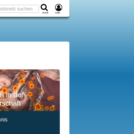
Suche
Login
n in der
schaft
©
hnis