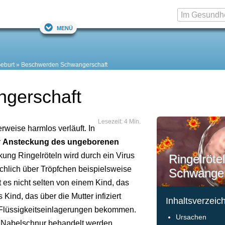
Menü
eburt
Beschwerden Schwangerschaft
ngerschaft
Lesezeit: 4 Min.
rweise harmlos verläuft. In
r
Ansteckung des ungeborenen
kung Ringelröteln wird durch ein Virus
Ringelrötel
chlich über Tröpfchen beispielsweise
Schwanger
es nicht selten von einem Kind, das
Kind, das über die Mutter infiziert
Inhaltsverzeic
Flüssigkeitseinlagerungen bekommen.
Ursachen
e Nabelschnur behandelt werden.