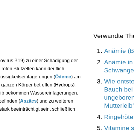
Verwandte T
Anämie (B
ovirus B19) zu einer Schädigung der
Anämie in
 roten Blutzellen kann deutlich
Schwanger
üssigkeitseinlagerungen (
Ödeme
) am
Wie entst
ganzen Körper betreffen (Hydrops).
Bauch bei
erleib bekommen Wassereinlagerungen.
ungeboren
befinden (
Aszites
) und zu weiteren
Mutterleib
ark beeinträchtigt sein, schließlich
Ringelröte
Vitamine 