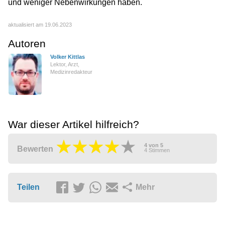
und weniger Nebenwirkungen haben.
aktualisiert am 19.06.2023
Autoren
Volker Kittlas
Lektor, Arzt,
Medizinredakteur
War dieser Artikel hilfreich?
4
von
5
Bewerten
4
Stimmen
Teilen
Mehr