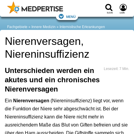
Suche
Login
Menü
Fachgebiete
Innere Medizin
Internistische Erkrankungen
Nierenversagen,
Niereninsuffizienz
Unterschieden werden ein
Lesezeit: 7 Min.
akutes und ein chronisches
Nierenversagen
Ein
Nierenversagen
(Niereninsuffizienz) liegt vor, wenn
die Funktion der Niere sehr abgeschwächt ist. Bei der
Niereninsuffizienz kann die Niere nicht mehr in
ausreichendem Maße das Blut von Giften befreien und sie
über den Harn ausscheiden. Die Giftstoffe sammeln sich