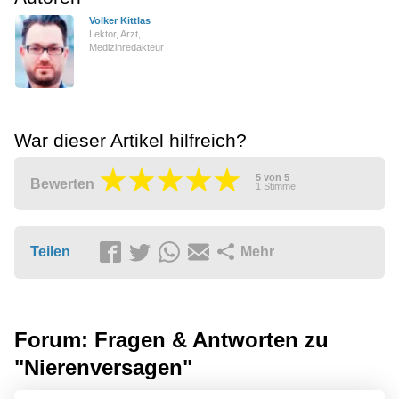
Volker Kittlas
Lektor, Arzt,
Medizinredakteur
War dieser Artikel hilfreich?
5
von
5
Bewerten
1
Stimme
Teilen
Mehr
Forum: Fragen & Antworten zu
"Nierenversagen"