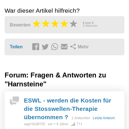
War dieser Artikel hilfreich?
4
von
5
Bewerten
3
Stimmen
Teilen
Mehr
Forum: Fragen & Antworten zu
"Harnsteine"
ESWL - werden die Kosten für
die Stosswellen-Therapie
übernommen ?
1 Antworten
Letzte Antwort
sagt
NUBY55
vor
> 9 Jahre
771