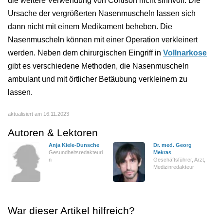
die weitere Verwendung von Cortison nicht sinnvoll. Die
Ursache der vergrößerten Nasenmuscheln lassen sich
dann nicht mit einem Medikament beheben. Die
Nasenmuscheln können mit einer Operation verkleinert
werden. Neben dem chirurgischen Eingriff in
Vollnarkose
gibt es verschiedene Methoden, die Nasenmuscheln
ambulant und mit örtlicher Betäubung verkleinern zu
lassen.
aktualisiert am 16.11.2023
Autoren & Lektoren
Anja Kiele-Dunsche
Dr. med. Georg
Gesundheitsredakteuri
Mekras
n
Geschäftsführer, Arzt,
Medizinredakteur
War dieser Artikel hilfreich?