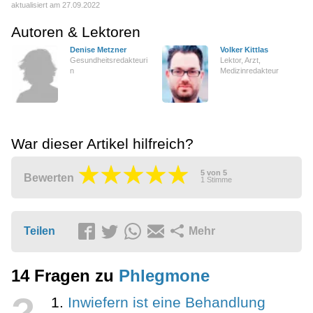
aktualisiert am 27.09.2022
Autoren & Lektoren
Denise Metzner
Volker Kittlas
Gesundheitsredakteuri
Lektor, Arzt,
n
Medizinredakteur
War dieser Artikel hilfreich?
5
von
5
Bewerten
1
Stimme
Teilen
Mehr
14 Fragen zu
Phlegmone
?
Inwiefern ist eine Behandlung