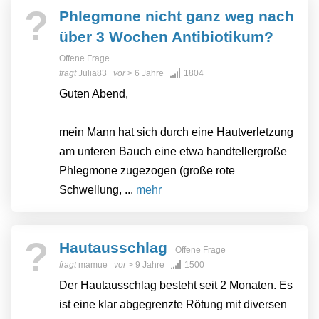
?
Phlegmone nicht ganz weg nach
über 3 Wochen Antibiotikum?
Offene Frage
fragt
Julia83
vor
> 6 Jahre
1804
Guten Abend,
mein Mann hat sich durch eine Hautverletzung
am unteren Bauch eine etwa handtellergroße
Phlegmone zugezogen (große rote
Schwellung, ...
mehr
?
Hautausschlag
Offene Frage
fragt
mamue
vor
> 9 Jahre
1500
Der Hautausschlag besteht seit 2 Monaten. Es
ist eine klar abgegrenzte Rötung mit diversen