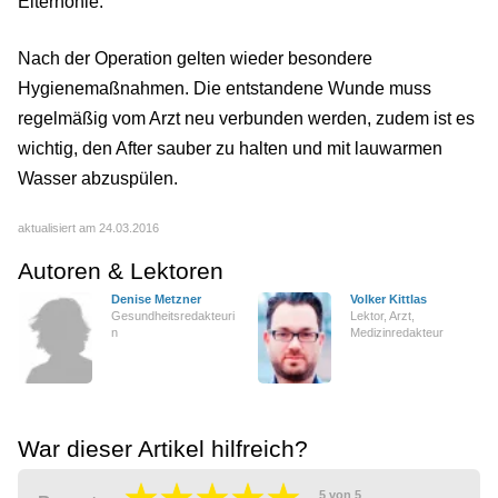
Eiterhöhle.
Nach der Operation gelten wieder besondere
Hygienemaßnahmen. Die entstandene Wunde muss
regelmäßig vom Arzt neu verbunden werden, zudem ist es
wichtig, den After sauber zu halten und mit lauwarmen
Wasser abzuspülen.
aktualisiert am 24.03.2016
Autoren & Lektoren
Denise Metzner
Volker Kittlas
Gesundheitsredakteuri
Lektor, Arzt,
n
Medizinredakteur
War dieser Artikel hilfreich?
5
von
5