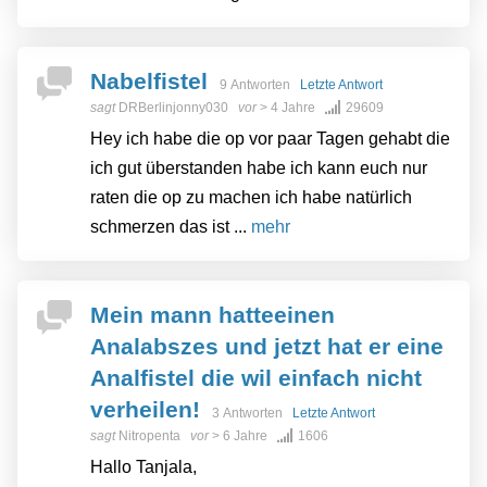
Nabelfistel
9 Antworten
Letzte Antwort
sagt
DRBerlinjonny030
vor
> 4 Jahre
29609
Hey ich habe die op vor paar Tagen gehabt die
ich gut überstanden habe ich kann euch nur
raten die op zu machen ich habe natürlich
schmerzen das ist ...
mehr
Mein mann hatteeinen
Analabszes und jetzt hat er eine
Analfistel die wil einfach nicht
verheilen!
3 Antworten
Letzte Antwort
sagt
Nitropenta
vor
> 6 Jahre
1606
Hallo Tanjala,