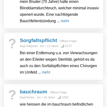
mein Bruder (70 Jahre) hatte einen
Blinddarmdurchbruch, welcher minimal invasiv
operiert wurde. Eine nachfolgende
Bauchfellentzündung ...
mehr
?
Sorgfaltspflicht
Offene Frage
fragt
rotepmal
vor
> 13 Jahre
6727
Bei einer Entfernung u.a. von Verwachsungen
an den Eileiter wegen Sterilität, gehört es da
auch zu den Sorfaltspflichten eines Chirurgen
im Umfeld ...
mehr
?
bauchraum
Offene Frage
fragt
franke
vor
> 16 Jahre
1003
wie heissen die im bauchraum befindlichen