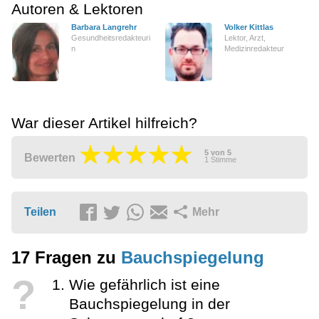
Autoren & Lektoren
Barbara Langrehr
Volker Kittlas
Gesundheitsredakteuri
Lektor, Arzt,
n
Medizinredakteur
War dieser Artikel hilfreich?
5
von
5
Bewerten
1
Stimme
Teilen
Mehr
17 Fragen zu
Bauchspiegelung
?
Wie gefährlich ist eine
Bauchspiegelung in der